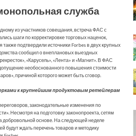
имонопольная служба
 одному из участников совещания, встреча ФАС с
ались шаги по корректировке торговых наценок,
я также подтвердили источники Forbes в двух крупных
ведомства сообщил о внеплановых выездных
рекресток», «Карусель», «Лента» и «Магнит». В ФАС
недопущение необоснованного повышения стоимости
ров», причиной которого может быть сговор.
ерками к крупнейшим продуктовым ретейлерам
 переговоров, законодательные изменения по
и». Несмотря на подготовку законопроекта, сетям
а добровольной основе. На следующей неделе
ей будут ждать перечень товаров и методику
к Forbes.