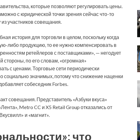
авительства, которые позволяют регулировать цены.
зможно с юридической точки зрения сейчас что-то
у из участников совещания.
ная история для торговли в целом, поскольку когда
ю-либо продукцию, то ее нужно компенсировать в
воренностям ретейлеров с поставщиками», — негодует
ой стороны, по его словам, «огромная»
ать с ценами. Торговые сети периодически
о социально значимых, потому что снижение наценки
добавляет собеседник Forbes.
акт совещания. Представитель «Азбуки вкуса»
Лента», Metro CC и X5 Retail Group отказались от
Вкусвилл» и «магнит».
нальности»: что