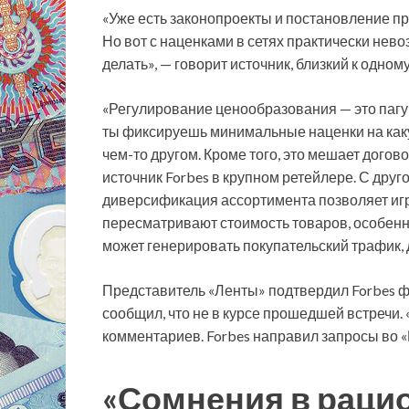
«Уже есть законопроекты и постановление пр
Но вот с наценками в сетях практически нево
делать», — говорит источник, близкий к одном
«Регулирование ценообразования — это пагуб
ты фиксируешь минимальные наценки на каку
чем-то другом. Кроме того, это мешает дого
источник Forbes в крупном ретейлере. С друг
диверсификация ассортимента позволяет игр
пересматривают стоимость товаров, особенн
может генерировать покупательский трафик, 
Представитель «Ленты» подтвердил Forbes ф
сообщил, что не в курсе прошедшей встречи. «
комментариев. Forbes направил запросы во «
«Сомнения в рацио