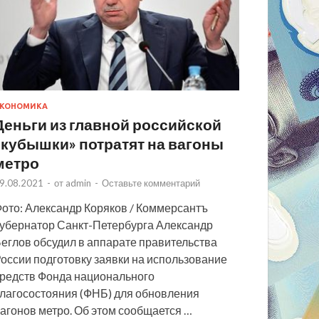
КОНОМИКА
Деньги из главной российской
«кубышки» потратят на вагоны
метро
9.08.2021
-
от
admin
-
Оставьте комментарий
ото: Александр Коряков / Коммерсантъ
убернатор Санкт-Петербурга Александр
еглов обсудил в аппарате правительства
оссии подготовку заявки на использование
редств Фонда национального
лагосостояния (ФНБ) для обновления
агонов метро. Об этом сообщается …