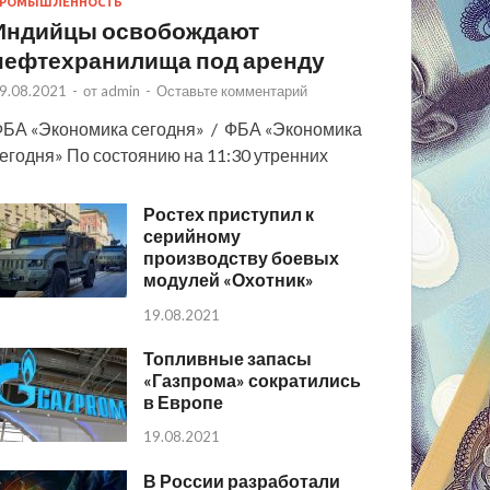
РОМЫШЛЕННОСТЬ
Индийцы освобождают
нефтехранилища под аренду
9.08.2021
-
от
admin
-
Оставьте комментарий
БА «Экономика сегодня» / ФБА «Экономика
егодня» По состоянию на 11:30 утренних
Ростех приступил к
серийному
производству боевых
модулей «Охотник»
19.08.2021
Топливные запасы
«Газпрома» сократились
в Европе
19.08.2021
В России разработали