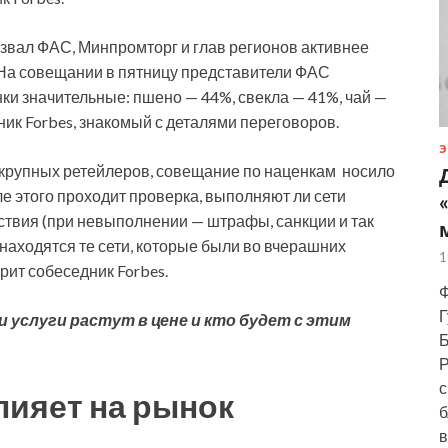
звал ФАС, Минпромторг и глав регионов активнее
 На совещании в пятницу представители ФАС
нки значительные: пшено — 44%, свекла — 41%, чай —
ник Forbes, знакомый с деталями переговоров.
Э
з крупных ретейлеров, совещание по наценкам носило
е этого проходит проверка, выполняют ли сети
ствия (при невыполнении — штрафы, санкции и так
находятся те сети, которые были во вчерашних
1
орит собеседник Forbes.
Ф
Г
и услуги растут в цене и кто будет с этим
Б
Р
с
лияет на рынок
б
в