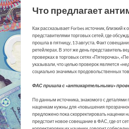
Что предлагает ант
Как рассказывает Forbes источник, близкий к
представителями торговых сетей, где обсужд
прошла в пятницу, 13 августа. Факт совещани
ретейлерах. В этот же день представитель 
проверках в торговых сетях «Пятерочка», «Пе
указывали, что целью проверок является «
социально значимых продовольственных това
ФАС пришла с «антикартельными» пров
По данным источника, знакомого с деталями
наценкам нужны для «повышения прозрачност
предложено пока скорректировать наценки н
предстоит новое совещание в ФАС, где от сет
корректировки их наценки, говорит собеседни