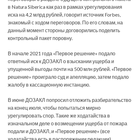
в Natura Siberica как раз в рамках урегулирования
иска на 4,2 млрд рублей, говорит источник Forbes,
знакомый с ходом переговоров. По его словам, на
данный момент стороны договорились поделить
контрольный пакет поровну.
В начале 2021 года «Первое решение» подало
ответный иск к ДОЗАКЛ о взыскании ущерба и
упущенной выгоды почти на 500 млн рублей. «Первое
решение» проиграло суд и апелляцию, затем подало
жалобу в кассационную инстанцию.
В июне ДОЗАКЛ попросил отложить разбирательство
на конец июля, чтобы попытаться мирно
урегулировать спор. Такие же ходатайства в
изначальном деле о возмещении ущерба от пожара
подали и ДОЗАКЛ, и «Первое решение» (все
ходатайства есть в распоряжении редакции).