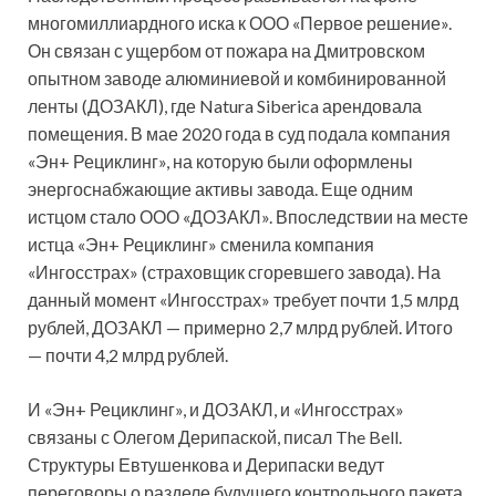
многомиллиардного иска к ООО «Первое решение».
Он связан с ущербом от пожара на Дмитровском
опытном заводе алюминиевой и комбинированной
ленты (ДОЗАКЛ), где Natura Siberica арендовала
помещения. В мае 2020 года в суд подала компания
«Эн+ Рециклинг», на которую были оформлены
энергоснабжающие активы завода. Еще одним
истцом стало ООО «ДОЗАКЛ». Впоследствии на месте
истца «Эн+ Рециклинг» сменила компания
«Ингосстрах» (страховщик сгоревшего завода). На
данный момент «Ингосстрах» требует почти 1,5 млрд
рублей, ДОЗАКЛ — примерно 2,7 млрд рублей. Итого
— почти 4,2 млрд рублей.
И «Эн+ Рециклинг», и ДОЗАКЛ, и «Ингосстрах»
связаны с Олегом Дерипаской, писал The Bell.
Структуры Евтушенкова и Дерипаски ведут
переговоры о разделе будущего контрольного пакета