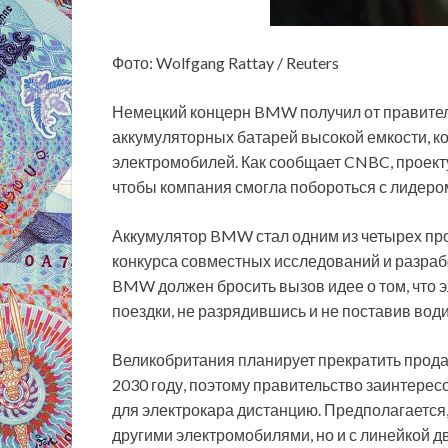
Фото: Wolfgang Rattay / Reuters
Немецкий концерн BMW получил от правител
аккумуляторных батарей высокой емкости, к
электромобилей. Как сообщает CNBC, проект
чтобы компания смогла побороться с лидеро
Аккумулятор BMW стал одним из четырех пр
конкурса совместных исследований и разрабо
BMW должен бросить вызов идее о том, что 
поездки, не разрядившись и не поставив вод
Великобритания планирует прекратить прод
2030 году, поэтому правительство заинтерес
для электрокара дистанцию. Предполагается,
другими электромобилями, но и с линейкой д