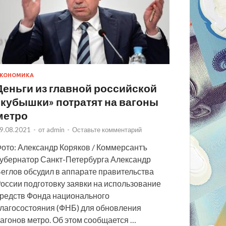
КОНОМИКА
Деньги из главной российской
«кубышки» потратят на вагоны
метро
9.08.2021
-
от
admin
-
Оставьте комментарий
ото: Александр Коряков / Коммерсантъ
убернатор Санкт-Петербурга Александр
еглов обсудил в аппарате правительства
оссии подготовку заявки на использование
редств Фонда национального
лагосостояния (ФНБ) для обновления
агонов метро. Об этом сообщается …