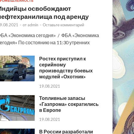
РОМЫШЛЕННОСТЬ
Индийцы освобождают
нефтехранилища под аренду
9.08.2021
-
от
admin
-
Оставьте комментарий
БА «Экономика сегодня» / ФБА «Экономика
егодня» По состоянию на 11:30 утренних
Ростех приступил к
серийному
производству боевых
модулей «Охотник»
19.08.2021
Топливные запасы
«Газпрома» сократились
в Европе
19.08.2021
В России разработали