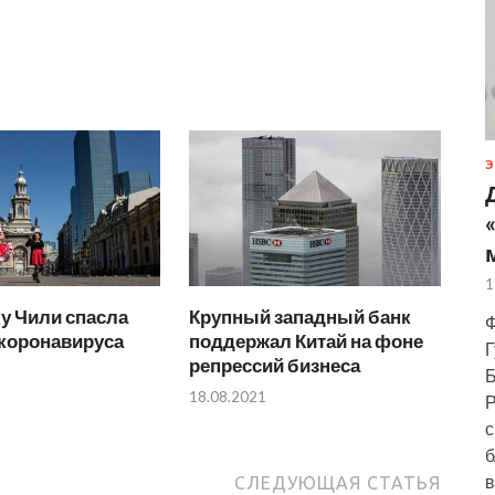
Э
1
у Чили спасла
Крупный западный банк
Ф
коронавируса
поддержал Китай на фоне
Г
репрессий бизнеса
Б
18.08.2021
Р
с
б
в
СЛЕДУЮЩАЯ СТАТЬЯ