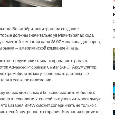
П
1
ьства Великобритании грант на создание
Ф
оторые должны значительно увеличить запас хода
с
у немецкой компании дали 36,07 миллиона
долларов,
м рынка — американской компанией Tesla.
оектов, получивших финансирование в рамках
ток Advanced Propulsion Center (APC). Аккумулятор
электромобили не могут совершать длительные
ителя в сложное положение.
ажу новых дизельных и бензиновых автомобилей к
овано в технологиях, способных увеличить посильную
 что батарея BMW сможет соперничать не только с
вигателей внутреннего сгорания. Компания стремится