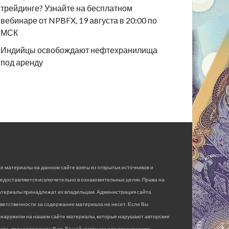
трейдинге? Узнайте на бесплатном
вебинаре от NPBFX, 19 августа в 20:00 по
МСК
Индийцы освобождают нефтехранилища
под аренду
е материалы на данном сайте взяты из открытых источников и
едоставляются исключительно в ознакомительных целях. Права на
атериалы принадлежат их владельцам. Администрация сайта
ветственности за содержание материала не несет. Если Вы
бнаружили на нашем сайте материалы, которые нарушают авторские
рава, принадлежащие Вам, Вашей компании или организации,