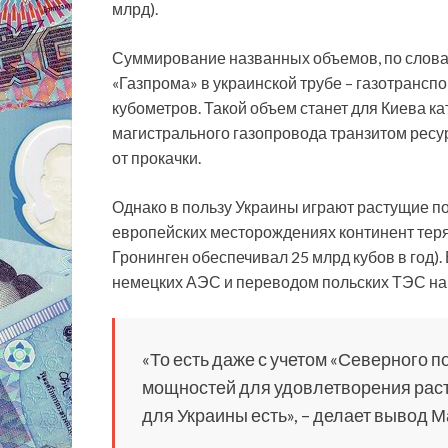
млрд).
Суммирование названных объемов, по слова
«Газпрома» в украинской трубе – газотрансп
кубометров. Такой объем станет для Киева к
магистрального газопровода транзитом ресур
от прокачки.
Однако в пользу Украины играют растущие по
европейских месторождениях континент теря
Гронинген обеспечивал 25 млрд кубов в год).
немецких АЭС и переводом польских ТЭС на 
«То есть даже с учетом «Северного по
мощностей для удовлетворения раст
для Украины есть», – делает вывод 