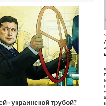
Э
1
Ф
Г
Б
Р
p
с
б
ей» украинской трубой?
в