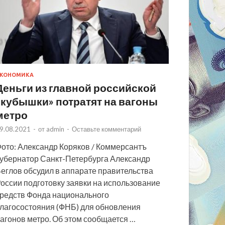
КОНОМИКА
Деньги из главной российской
«кубышки» потратят на вагоны
метро
9.08.2021
-
от
admin
-
Оставьте комментарий
ото: Александр Коряков / Коммерсантъ
убернатор Санкт-Петербурга Александр
еглов обсудил в аппарате правительства
оссии подготовку заявки на использование
редств Фонда национального
лагосостояния (ФНБ) для обновления
агонов метро. Об этом сообщается …