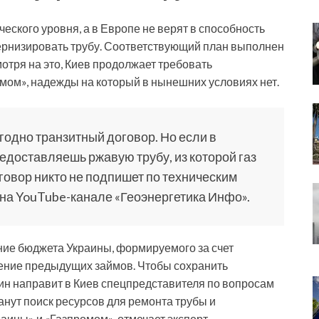
ческого уровня, а в Европе не верят в способность
ернизировать трубу. Соответствующий план выполнен
мотря на это, Киев продолжает требовать
мом», надежды на который в нынешних условиях нет.
угодно транзитный договор. Но если в
едоставляешь ржавую трубу, из которой газ
договор никто не подпишет по техническим
на YouTube-канале «Геоэнергетика Инфо».
ние бюджета Украины, формируемого за счет
шение предыдущих займов. Чтобы сохранить
лин направит в Киев спецпредставителя по вопросам
анут поиск ресурсов для ремонта трубы и
ины» и «Газпромом», отмечает эксперт.