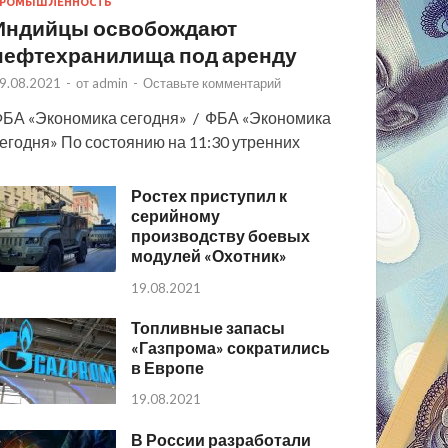
РОМЫШЛЕННОСТЬ
Индийцы освобождают
нефтехранилища под аренду
9.08.2021
-
от
admin
-
Оставьте комментарий
БА «Экономика сегодня» / ФБА «Экономика
егодня» По состоянию на 11:30 утренних
Ростех приступил к
серийному
производству боевых
модулей «Охотник»
19.08.2021
Топливные запасы
«Газпрома» сократились
в Европе
19.08.2021
В России разработали