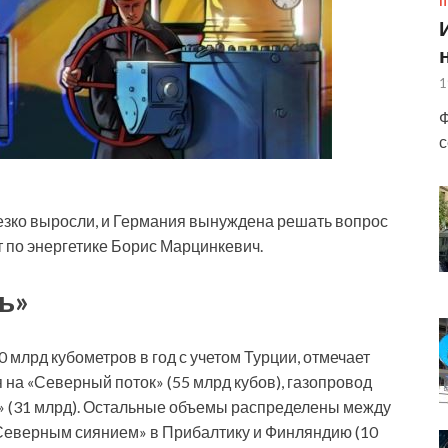
П
1
Ф
с
езко
выросли, и Германия вынуждена решать вопрос
т по энергетике Борис Марцинкевич.
ь»
 млрд кубометров в год с учетом Турции, отмечает
 на «Северный поток» (55 млрд кубов), газопровод
к» (31 млрд). Остальные объемы распределены между
«Северным сиянием» в Прибалтику и Финляндию (10