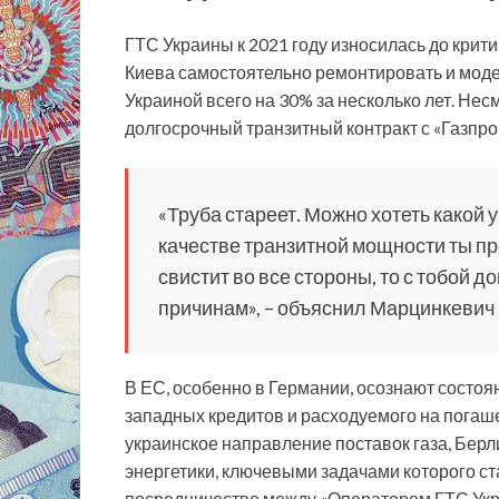
ГТС Украины к 2021 году износилась до крити
Киева самостоятельно ремонтировать и мод
Украиной всего на 30% за несколько лет. Нес
долгосрочный транзитный контракт с «Газпро
«Труба стареет. Можно хотеть какой 
качестве транзитной мощности ты пр
свистит во все стороны, то с тобой 
причинам», – объяснил Марцинкевич 
В ЕС, особенно в Германии, осознают состоя
западных кредитов и расходуемого на пога
украинское направление поставок газа, Бер
энергетики, ключевыми задачами которого ст
посредничество между «Оператором ГТС Укра