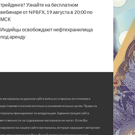
трейдинге? Узнайте на бесплатном
вебинаре от NPBFX, 19 августа в 20:00 по
МСК
Индийцы освобождают нефтехранилища
под аренду
е материалы на данном сайте взяты из открытых источников и
едоставляются исключительно в ознакомительных целях. Права на
атериалы принадлежат их владельцам. Администрация сайта
ветственности за содержание материала не несет. Если Вы
бнаружили на нашем сайте материалы, которые нарушают авторские
рава, принадлежащие Вам, Вашей компании или организации,