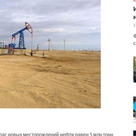
П
1
Ф
с
пас новых месторождений нефти равен 5 млн тонн