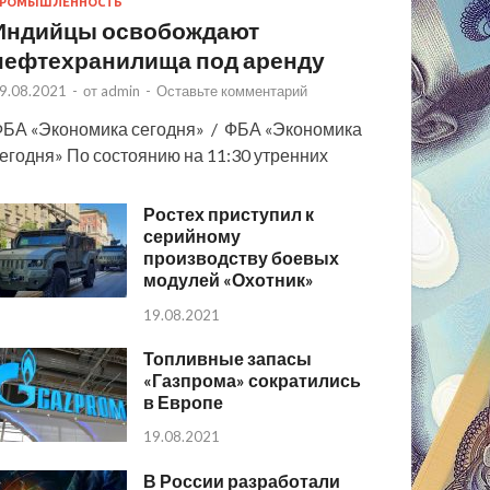
РОМЫШЛЕННОСТЬ
Индийцы освобождают
нефтехранилища под аренду
9.08.2021
-
от
admin
-
Оставьте комментарий
БА «Экономика сегодня» / ФБА «Экономика
егодня» По состоянию на 11:30 утренних
Ростех приступил к
серийному
производству боевых
модулей «Охотник»
19.08.2021
Топливные запасы
«Газпрома» сократились
в Европе
19.08.2021
В России разработали