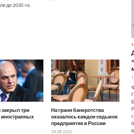
и до 2035-го.
Э
1
Ф
Г
Б
Р
 закрыл три
На грани банкротства
с
я иностранных
оказалось каждое седьмое
предприятие в России
б
в
18.08.2021