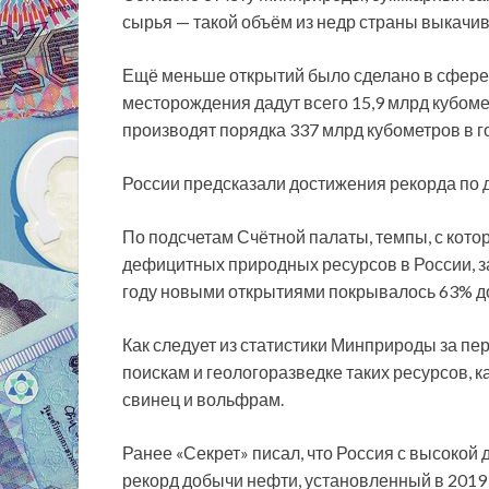
сырья — такой объём из недр страны выкачив
Ещё меньше открытий было сделано в сфере 
месторождения дадут всего 15,9 млрд кубомет
производят порядка 337 млрд кубометров в г
России предсказали достижения рекорда по
По подсчетам Счётной палаты, темпы, с кот
дефицитных природных ресурсов в России, за
году новыми открытиями покрывалось 63% доб
Как следует из статистики Минприроды за пе
поискам и геологоразведке таких ресурсов, к
свинец и вольфрам.
Ранее «Секрет» писал, что Россия с высокой
рекорд добычи нефти, установленный в 2019 