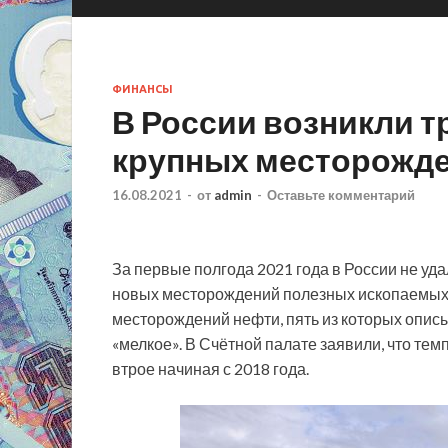
ФИНАНСЫ
В России возникли т
крупных месторожд
16.08.2021
-
от
admin
-
Оставьте комментарий
За первые полгода 2021 года в России не уд
новых месторождений полезных ископаемых. 
месторождений нефти, пять из которых описы
«мелкое». В Счётной палате заявили, что те
втрое начиная с 2018 года.