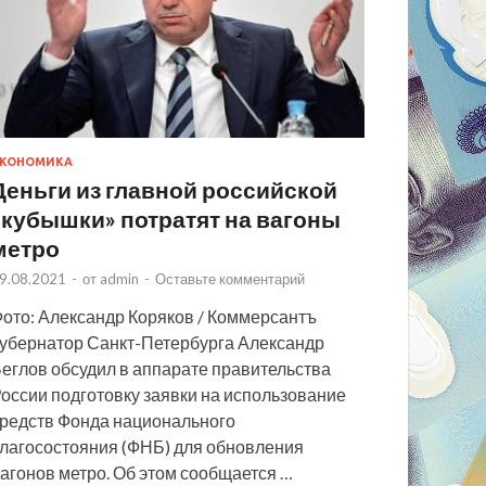
КОНОМИКА
Деньги из главной российской
«кубышки» потратят на вагоны
метро
9.08.2021
-
от
admin
-
Оставьте комментарий
ото: Александр Коряков / Коммерсантъ
убернатор Санкт-Петербурга Александр
еглов обсудил в аппарате правительства
оссии подготовку заявки на использование
редств Фонда национального
лагосостояния (ФНБ) для обновления
агонов метро. Об этом сообщается …