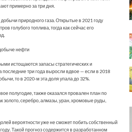
ают примерно за три дня.
добычи природного газа. Открытые в 2021 году
ров голубого топлива, тогда как сейчас его
од.
 добыче нефти
орыми истощаются запасы стратегических и
 последние три года выросли вдвое — если в 2018
ычи, то в 2020-м эта доля упала до 32%.
рвое полугодие, также оказался провален план по
ак золото, серебро, алмазы, уран, хромовые руды,
 долей вероятности уже не сможет побить собственный
году. Такой прогноз содержится в разработанном