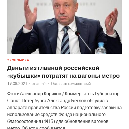
ЭКОНОМИКА
Деньги из главной российской
«кубышки» потратят на вагоны метро
19.08.2021
-
от
admin
-
Оставьте комментарий
Фото: Александр Коряков / Коммерсантъ Губернатор
Санкт-Петербурга Александр Беглов обсудил в
аппарате правительства России подготовку заявки на
использование средств Фонда национального
благосостояния (ФНБ) для обновления вагонов
метро. Об этом сообщается …