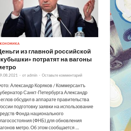
КОНОМИКА
Деньги из главной российской
«кубышки» потратят на вагоны
метро
9.08.2021
-
от
admin
-
Оставьте комментарий
ото: Александр Коряков / Коммерсантъ
убернатор Санкт-Петербурга Александр
еглов обсудил в аппарате правительства
оссии подготовку заявки на использование
редств Фонда национального
лагосостояния (ФНБ) для обновления
агонов метро. Об этом сообщается …