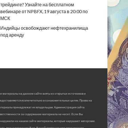
трейдинге? Узнайте на бесплатном
вебинаре от NPBFX, 19 августа в 20:00 по
МСК
Индийцы освобождают нефтехранилища
под аренду
е материалы на данном сайте взяты из открытых источников и
едоставляются исключительно в ознакомительных целях. Права на
атериалы принадлежат их владельцам. Администрация сайта
ветственности за содержание материала не несет. Если Вы
бнаружили на нашем сайте материалы, которые нарушают авторские
рава, принадлежащие Вам, Вашей компании или организации,