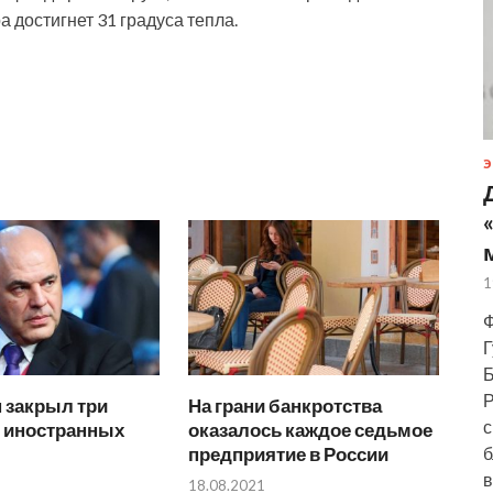
а достигнет 31 градуса тепла.
Э
1
Ф
Г
Б
Р
 закрыл три
На грани банкротства
с
я иностранных
оказалось каждое седьмое
предприятие в России
б
в
18.08.2021