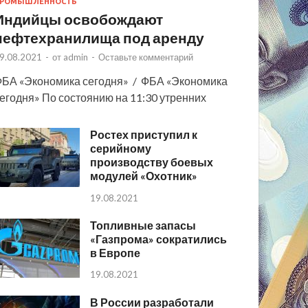
РОМЫШЛЕННОСТЬ
Индийцы освобождают
нефтехранилища под аренду
9.08.2021
-
от
admin
-
Оставьте комментарий
БА «Экономика сегодня» / ФБА «Экономика
егодня» По состоянию на 11:30 утренних
Ростех приступил к
серийному
производству боевых
модулей «Охотник»
19.08.2021
Топливные запасы
«Газпрома» сократились
в Европе
19.08.2021
В России разработали