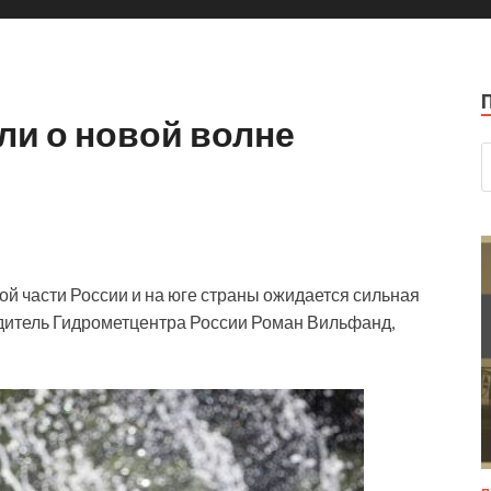
ли о новой волне
й части России и на юге страны ожидается сильная
одитель Гидрометцентра России Роман Вильфанд,