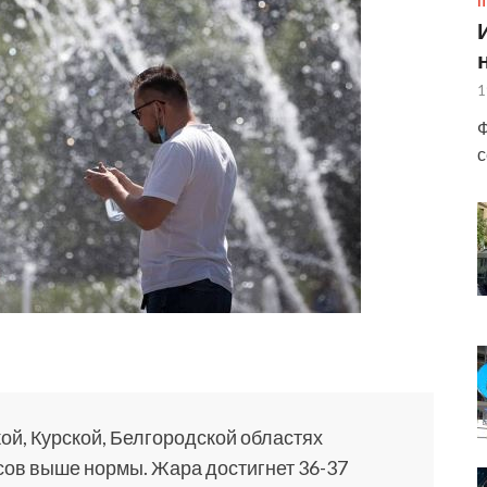
П
1
Ф
с
ой, Курской,
Белгородской областях
сов выше нормы. Жара достигнет 36-37