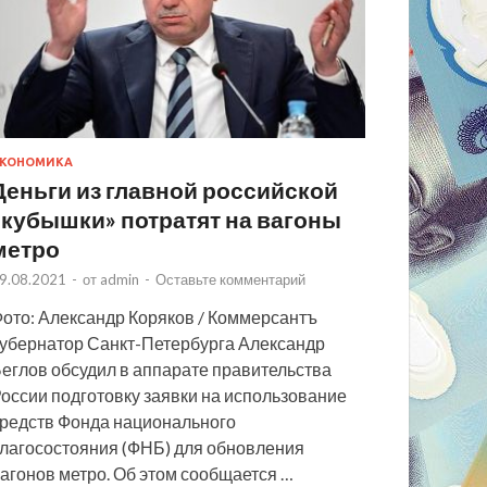
КОНОМИКА
Деньги из главной российской
«кубышки» потратят на вагоны
метро
9.08.2021
-
от
admin
-
Оставьте комментарий
ото: Александр Коряков / Коммерсантъ
убернатор Санкт-Петербурга Александр
еглов обсудил в аппарате правительства
оссии подготовку заявки на использование
редств Фонда национального
лагосостояния (ФНБ) для обновления
агонов метро. Об этом сообщается …