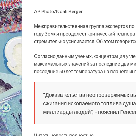
AP Photo/Noah Berger
Межправительственная группа экспертов по
году Земля преодолеет критический температ
стремительно усиливается. Об этом говоритс
Согласно данным ученых, концентрация углек
максимальных значений за последние два ми
последние 50 лет температура на планете ин
"Доказательства неопровержимы: вы
сжигания ископаемого топлива душа
миллиарды людей", – пояснил Генсе
Читать новость полностью