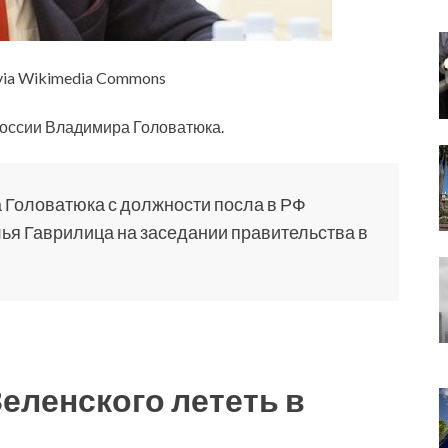
 via Wikimedia Commons
России Владимира Головатюка.
Головатюка с должности посла в РФ
ья Гаврилица на заседании правительства в
еленского лететь в