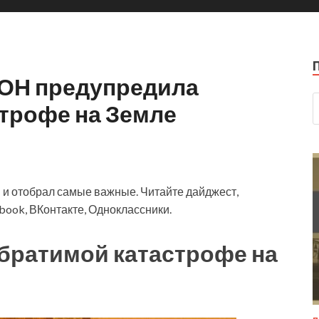
ООН предупредила
строфе на Земле
 и отобрал самые важные. Читайте дайджест,
book, ВКонтакте, Одноклассники.
братимой катастрофе на