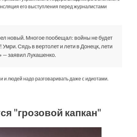
рансляция его выступления перед журналистами
шел новый. Многое пообещал: войны не будет
! Умри. Сядь в вертолет и лети в Донецк, лети
!» — заявил Лукашенко.
и и людей надо разговаривать даже с идиотами.
ся "грозовой капкан"