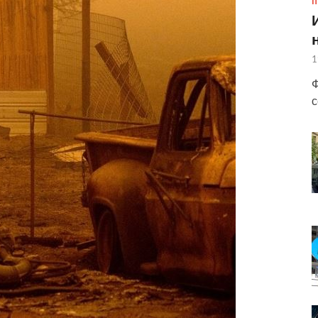
П
1
Ф
с