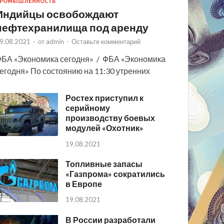
РОМЫШЛЕННОСТЬ
Индийцы освобождают
нефтехранилища под аренду
9.08.2021
-
от
admin
-
Оставьте комментарий
БА «Экономика сегодня» / ФБА «Экономика
егодня» По состоянию на 11:30 утренних
Ростех приступил к
серийному
производству боевых
модулей «Охотник»
19.08.2021
Топливные запасы
«Газпрома» сократились
в Европе
19.08.2021
В России разработали