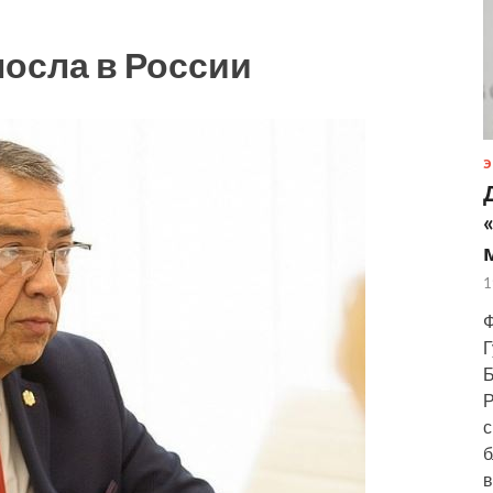
осла в России
Э
1
Ф
Г
Б
Р
с
б
в