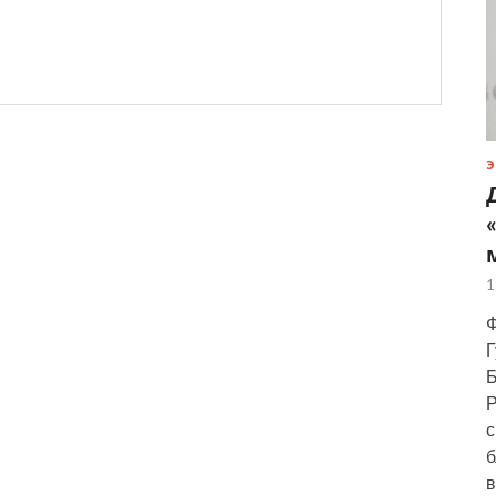
Э
1
Ф
Г
Б
Р
с
б
в