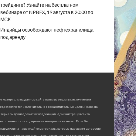
трейдинге? Узнайте на бесплатном
вебинаре от NPBFX, 19 августа в 20:00 по
МСК
Индийцы освобождают нефтехранилища
под аренду
е материалы на данном сайте взяты из открытых источников и
едоставляются исключительно в ознакомительных целях. Права на
атериалы принадлежат их владельцам. Администрация сайта
ветственности за содержание материала не несет. Если Вы
бнаружили на нашем сайте материалы, которые нарушают авторские
рава, принадлежащие Вам, Вашей компании или организации,