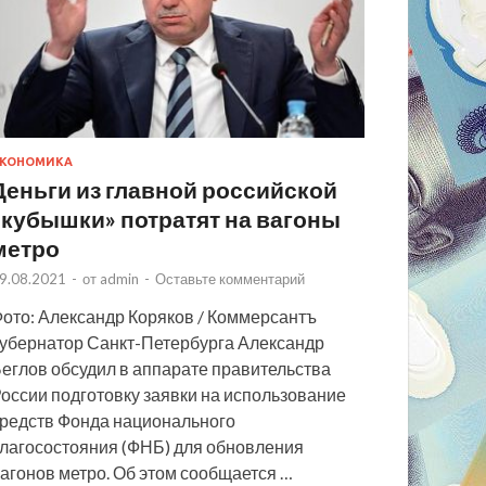
КОНОМИКА
Деньги из главной российской
«кубышки» потратят на вагоны
метро
9.08.2021
-
от
admin
-
Оставьте комментарий
ото: Александр Коряков / Коммерсантъ
убернатор Санкт-Петербурга Александр
еглов обсудил в аппарате правительства
оссии подготовку заявки на использование
редств Фонда национального
лагосостояния (ФНБ) для обновления
агонов метро. Об этом сообщается …