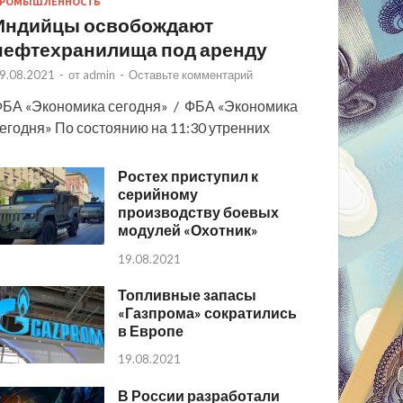
РОМЫШЛЕННОСТЬ
Индийцы освобождают
нефтехранилища под аренду
9.08.2021
-
от
admin
-
Оставьте комментарий
БА «Экономика сегодня» / ФБА «Экономика
егодня» По состоянию на 11:30 утренних
Ростех приступил к
серийному
производству боевых
модулей «Охотник»
19.08.2021
Топливные запасы
«Газпрома» сократились
в Европе
19.08.2021
В России разработали