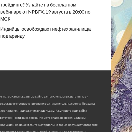
трейдинге? Узнайте на бесплатном
вебинаре от NPBFX, 19 августа в 20:00 по
МСК
Индийцы освобождают нефтехранилища
под аренду
е материалы на данном сайте взяты из открытых источников и
едоставляются исключительно в ознакомительных целях. Права на
атериалы принадлежат их владельцам. Администрация сайта
ветственности за содержание материала не несет. Если Вы
бнаружили на нашем сайте материалы, которые нарушают авторские
рава, принадлежащие Вам, Вашей компании или организации,