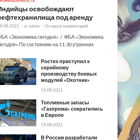
РОМЫШЛЕННОСТЬ
Индийцы освобождают
нефтехранилища под аренду
9.08.2021
-
от
admin
-
Оставьте комментарий
БА «Экономика сегодня» / ФБА «Экономика
егодня» По состоянию на 11:30 утренних
Ростех приступил к
серийному
производству боевых
модулей «Охотник»
19.08.2021
Топливные запасы
«Газпрома» сократились
в Европе
19.08.2021
В России разработали