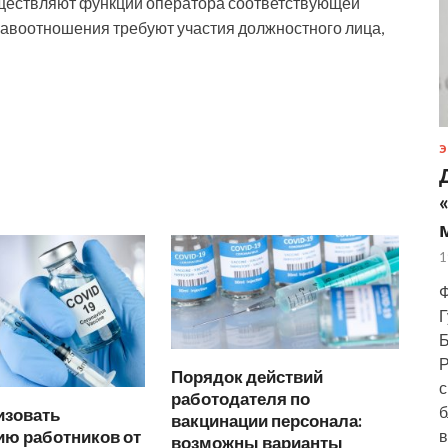
ществляют функции оператора соответствующей
равоотношения требуют участия должностного лица,
Э
1
Ф
Г
Б
Р
Порядок действий
с
работодателя по
б
изовать
вакцинации персонала:
ию работников от
в
возможны варианты