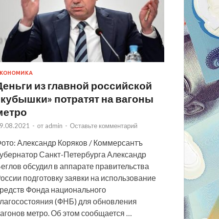
КОНОМИКА
Деньги из главной российской
«кубышки» потратят на вагоны
метро
9.08.2021
-
от
admin
-
Оставьте комментарий
ото: Александр Коряков / Коммерсантъ
убернатор Санкт-Петербурга Александр
еглов обсудил в аппарате правительства
оссии подготовку заявки на использование
редств Фонда национального
лагосостояния (ФНБ) для обновления
агонов метро. Об этом сообщается …