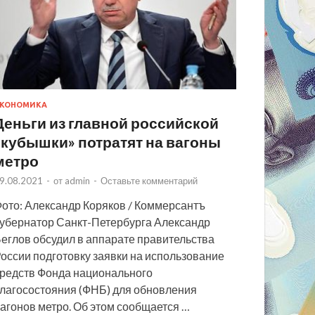
КОНОМИКА
Деньги из главной российской
«кубышки» потратят на вагоны
метро
9.08.2021
-
от
admin
-
Оставьте комментарий
ото: Александр Коряков / Коммерсантъ
убернатор Санкт-Петербурга Александр
еглов обсудил в аппарате правительства
оссии подготовку заявки на использование
редств Фонда национального
лагосостояния (ФНБ) для обновления
агонов метро. Об этом сообщается …