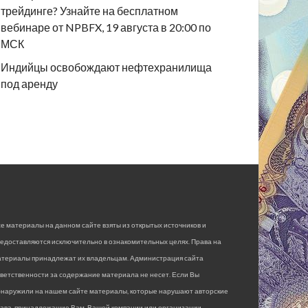
трейдинге? Узнайте на бесплатном
вебинаре от NPBFX, 19 августа в 20:00 по
МСК
Индийцы освобождают нефтехранилища
под аренду
е материалы на данном сайте взяты из открытых источников и
едоставляются исключительно в ознакомительных целях. Права на
атериалы принадлежат их владельцам. Администрация сайта
ветственности за содержание материала не несет. Если Вы
бнаружили на нашем сайте материалы, которые нарушают авторские
рава, принадлежащие Вам, Вашей компании или организации,