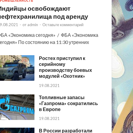
РОМЫШЛЕННОСТЬ
Индийцы освобождают
нефтехранилища под аренду
9.08.2021
-
от
admin
-
Оставьте комментарий
БА «Экономика сегодня» / ФБА «Экономика
егодня» По состоянию на 11:30 утренних
Ростех приступил к
серийному
производству боевых
модулей «Охотник»
19.08.2021
Топливные запасы
«Газпрома» сократились
в Европе
19.08.2021
В России разработали