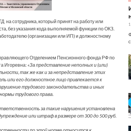
П
Д на сотрудника, который принят на работу или
1
ста, без указания кода выполняемой функции по ОКЗ.
Ф
работодателю (организации или ИП) и должностному
с
 управляющего Отделением Пенсионного фонда РФ по
га Игоревна:
«За представление неполных и (или)
ьности, так же как и за непредставление этих
ель или его должностное лицо привлекается к
рушение трудового законодательства и иных
нормы трудового права.
тветственность за такие нарушения установлена
едупреждение или штраф в размере от 300 до 500 руб.
тственности по этой норме относится к