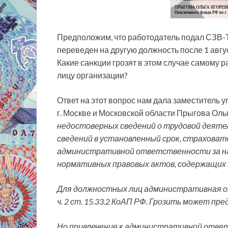
Предположим, что работодатель подал СЗВ-Т
переведен на другую должность после 1 авгу
Какие санкции грозят в этом случае самому 
лицу организации?
Ответ на этот вопрос нам дала заместитель
г. Москве и Московской области Прыгова Оль
недостоверных сведений о трудовой деятел
сведений в установленный срок, страховат
административной ответственности за на
нормативных правовых актов, содержащих 
Для должностных лиц административная о
ч. 2 ст. 15.33.2 КоАП РФ. Грозить может пр
Но привлечение к административной отве