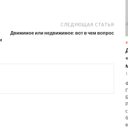
СЛЕДУЮЩАЯ СТАТЬЯ
Движимое или недвижимое: вот в чем вопрос
и
Э
1
Ф
Г
Б
Р
с
б
в