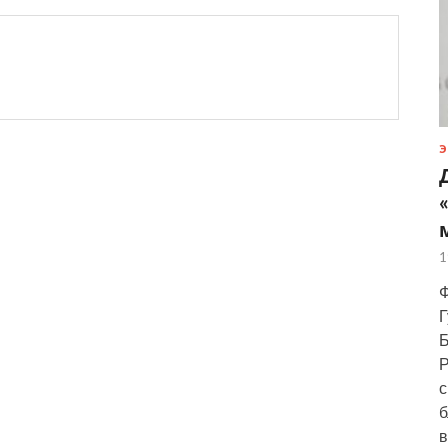
Э
1
Ф
Г
Б
Р
с
б
в