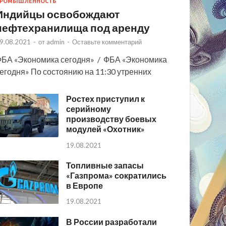
РОМЫШЛЕННОСТЬ
Индийцы освобождают
нефтехранилища под аренду
9.08.2021
-
от
admin
-
Оставьте комментарий
БА «Экономика сегодня» / ФБА «Экономика
егодня» По состоянию на 11:30 утренних
Ростех приступил к
серийному
производству боевых
модулей «Охотник»
19.08.2021
Топливные запасы
«Газпрома» сократились
в Европе
19.08.2021
В России разработали