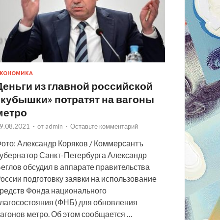
КОНОМИКА
Деньги из главной российской
«кубышки» потратят на вагоны
метро
9.08.2021
-
от
admin
-
Оставьте комментарий
ото: Александр Коряков / Коммерсантъ
убернатор Санкт-Петербурга Александр
еглов обсудил в аппарате правительства
оссии подготовку заявки на использование
редств Фонда национального
лагосостояния (ФНБ) для обновления
агонов метро. Об этом сообщается …