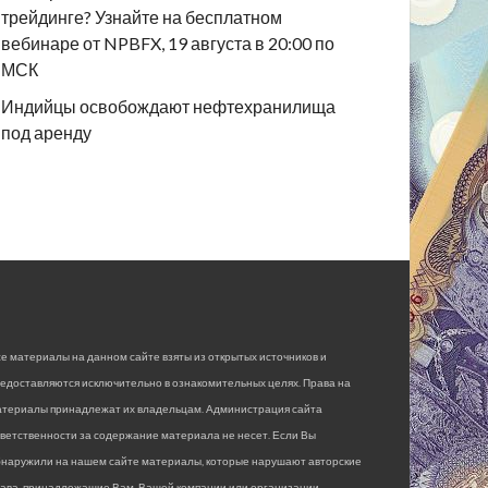
трейдинге? Узнайте на бесплатном
вебинаре от NPBFX, 19 августа в 20:00 по
МСК
Индийцы освобождают нефтехранилища
под аренду
е материалы на данном сайте взяты из открытых источников и
едоставляются исключительно в ознакомительных целях. Права на
атериалы принадлежат их владельцам. Администрация сайта
ветственности за содержание материала не несет. Если Вы
бнаружили на нашем сайте материалы, которые нарушают авторские
рава, принадлежащие Вам, Вашей компании или организации,