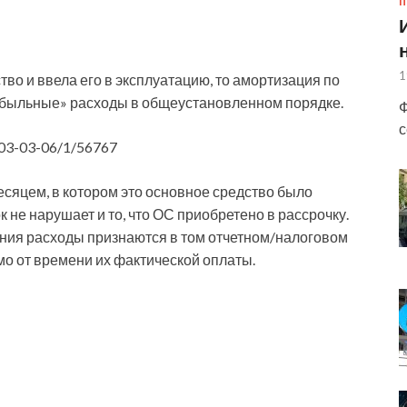
П
1
во и ввела его в эксплуатацию, то амортизация по
рибыльные» расходы в общеустановленном порядке.
Ф
с
03-03-06/1/56767
есяцем, в котором это основное средство было
 не нарушает и то, что ОС приобретено в рассрочку.
ния расходы признаются в том отчетном/налоговом
мо от времени их фактической оплаты.