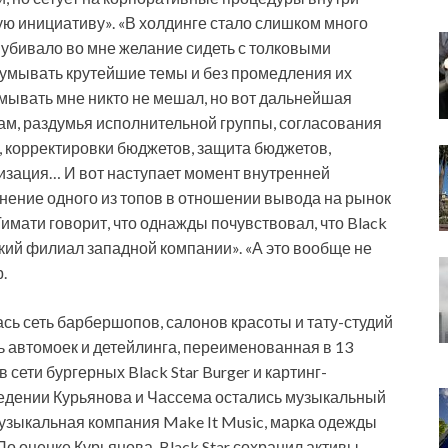
ю инициативу». «В холдинге стало слишком много
 убивало во мне желание сидеть с толковыми
ридумывать крутейшие темы и без промедления их
думывать мне никто не мешал, но вот дальнейшая
ам, раздумья исполнительной группы, согласования
, корректировки бюджетов, защита бюджетов,
изация… И вот наступает момент внутренней
нение одного из топов в отношении вывода на рынок
Тимати говорит, что однажды почувствовал, что Black
ский филиал западной компании». «А это вообще не
.
ась сеть барбершопов, салонов красоты и тату-студий
еть автомоек и детейлинга, переименованная в 13
в сети бургерных Black Star Burger и картинг-
ведении Курьянова и Чассема остались музыкальный
музыкальная компания Make It Music, марка одежды
По оценке Курьянова, Black Star сохранил активы,