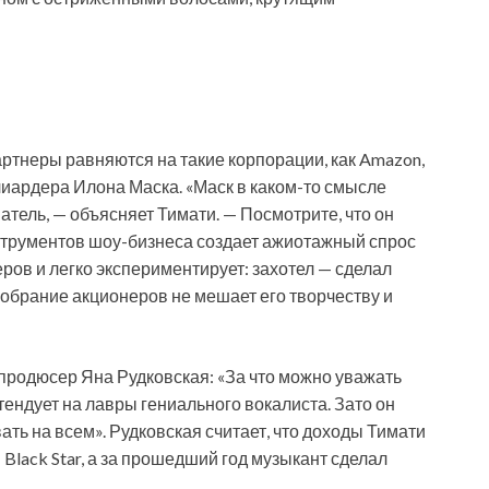
партнеры равняются на такие корпорации, как Amazon,
ллиардера Илона Маска. «Маск в каком-то смысле
тель, — объясняет Тимати. — Посмотрите, что он
струментов шоу-бизнеса создает ажиотажный спрос
неров и легко экспериментирует: захотел — сделал
 собрание акционеров не мешает его творчеству и
продюсер Яна Рудковская: «За что можно уважать
ретендует на лавры гениального вокалиста. Зато он
ть на всем». Рудковская считает, что доходы Тимати
Black Star, а за прошедший год музыкант сделал