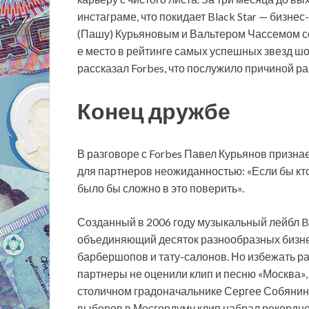
инстаграме, что покидает Black Star — бизне
(Пашу) Курьяновым и Вальтером Чассемом соз
е место в рейтинге самых успешных звезд шо
рассказал Forbes, что послужило причиной раз
Конец дружбе
В разговоре с Forbes Павел Курьянов признае
для партнеров неожиданностью: «Если бы кто-
было бы сложно в это поверить».
Созданный в 2006 году музыкальный лейбл Bla
объединяющий десяток разнообразных бизне
барбершопов и тату-­салонов. Но избежать р
партнеры не оценили клип и песню «Москва»,
столичном градоначальнике Сергее Собянин
выборов в Мосгордуму клип набрал рекордное