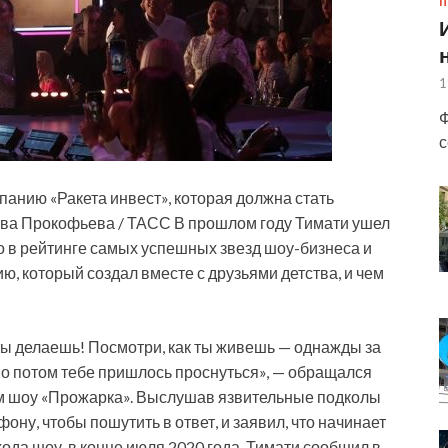
П
1
Ф
с
анию «Ракета инвест», которая должна стать
ава Прокофьева / ТАСС В прошлом году Тимати ушел
сто в рейтинге самых успешных звезд
шоу-бизнеса и
ю, который создал вместе с друзьями детства, и чем
 ты делаешь! Посмотри, как ты живешь — однажды за
 но потом тебе пришлось проснуться», — обращался
ом шоу «Прожарка». Выслушав язвительные подколы
ону, чтобы пошутить в ответ, и заявил, что начинает
хода шоу, в конце июля 2020 года, Тимати сообщил в