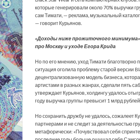
которые генерировали около 70% выручки гр
сам Тимати, — реклама, музыкальный каталог
— говорит Курьянов.
«Доходы ниже прожиточного минимума»: Па
про Москву и уходе Егора Крида
Но по его мнению, уход Тимати благотворно п
ситуация оголила проблему старой версии Bla
децентрализованную модель бизнеса, котор
артистами в разных жанрах, сделали пять саб
утверждает Курьянов, холдингу удалось отыгр
году выручка группы превысит 1 млрд рублей
Но сохранить дружбу не удалось, сожалеет К
партнерами и не следит за деятельностью гру
метафорически: «Почувствовал себя спринтер
последние годы больше ощущал себя Самсо