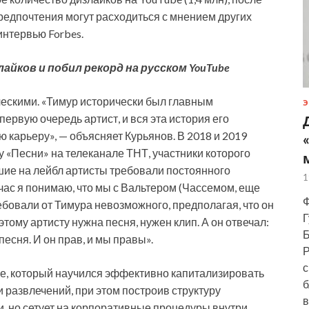
предпочтения могут расходиться с мнением других
интервью Forbes.
айков и побил рекорд на русском YouTube
ескими. «Тимур исторически был главным
Э
ервую очередь артист, и вся эта история его
 карьеру», — объясняет Курьянов. В 2018 и 2019
у «Песни» на телеканале ТНТ, участники которого
вшие на лейбл артисты требовали постоянного
1
час я понимаю, что мы с Вальтером (Чассемом, еще
Ф
ребовали от Тимура невозможного, предполагая, что он
Г
этому артисту нужна песня, нужен клип. А он отвечал:
Б
песня. И он прав, и мы правы».
Р
с
ане, который научился эффективно капитализировать
б
 развлечений, при этом построив структуру
в
и, но сетует на корпоративные процедуры внутри