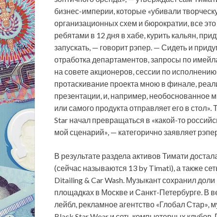
бизнес-империи, которые «убивали творческу
организационных схем и бюрократии, все это
ребятами в 12 дня в хабе, курить кальян, п
запускать, — говорит рэпер. — Сидеть и при
отработка департаментов, запросы по имейл
на совете акционеров, сессии по исполнению
протаскивание проекта мною в финале, реал
презентации, и, например, необоснованное м
или самого продукта отправляет его в стол». 
Star начал превращаться в «какой-то россий
мой сценарий», — категорично заявляет рэпер
В результате раздела активов Тимати достал
(сейчас называются 13 by Timati), а также с
Ditailing & Car Wash. Музыкант сохранил доли 
площадках в Москве и Санкт-Петербурге. В 
лейбл, рекламное агентство «Глобал Стар», 
Black Star Wear и сеть компьютерных клубов. 