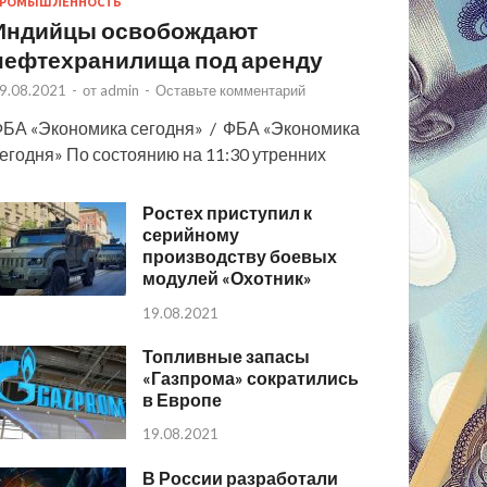
РОМЫШЛЕННОСТЬ
Индийцы освобождают
нефтехранилища под аренду
9.08.2021
-
от
admin
-
Оставьте комментарий
БА «Экономика сегодня» / ФБА «Экономика
егодня» По состоянию на 11:30 утренних
Ростех приступил к
серийному
производству боевых
модулей «Охотник»
19.08.2021
Топливные запасы
«Газпрома» сократились
в Европе
19.08.2021
В России разработали