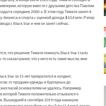
с-империю, которую вместе с друзьями детства Павлом
дал в середине 2000-х. В этом году Тимати занял 4-
у-бизнеса и спорта c оценкой дохода $10,4 млн. Рэпер
вода с Black Star и чем он занят сейчас.
тся, что решение Тимати покинуть Black Star стало
то сказал ранее, что у него есть такие мысли, мне
ck Star за 15 лет превратился в холдинг,
сов: от продажи одежды и бургерных до
азногласий основателям не удалось. Например,
 в которой Тимати положительно отзывался о
е. Вышедший в сентябре 2019 года накануне
 количество дизлайков на YouTube (1,4 млн), после