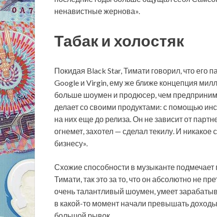
ненавистные жернова».
Табак и холостяк
Покидая Black Star, Тимати говорил, что его 
Google и Virgin, ему же ближе концепция ми
больше шоумен и продюсер, чем предпринима
делает со своими продуктами: с помощью ин
на них еще до релиза. Он не зависит от парт
огнемет, захотел — сделал текилу. И никакое
бизнесу».
Схожие способности в музыканте подмечает 
Тимати, так это за то, что он абсолютно не п
очень талантливый шоумен, умеет зарабатыва
в какой-то момент начали превышать доходы 
большой рывок.