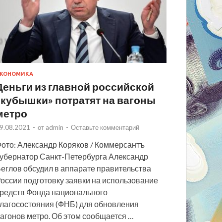
КОНОМИКА
Деньги из главной российской
«кубышки» потратят на вагоны
метро
9.08.2021
-
от
admin
-
Оставьте комментарий
ото: Александр Коряков / Коммерсантъ
убернатор Санкт-Петербурга Александр
еглов обсудил в аппарате правительства
оссии подготовку заявки на использование
редств Фонда национального
лагосостояния (ФНБ) для обновления
агонов метро. Об этом сообщается …