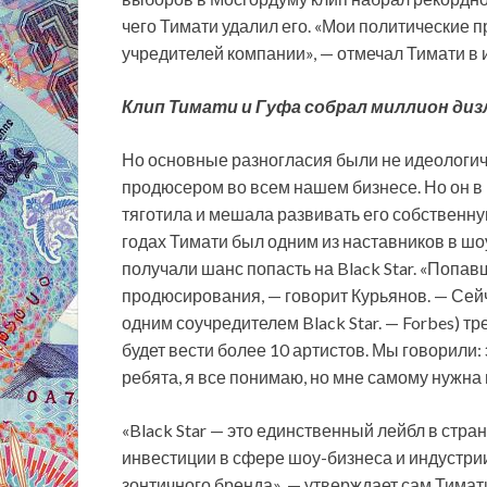
чего Тимати удалил его. «Мои политические 
учредителей компании», — отмечал Тимати в 
Клип Тимати и Гуфа собрал миллион дизл
Но основные разногласия были не идеологич
продюсером во всем нашем бизнесе. Но он в п
тяготила и мешала развивать его собственную
годах Тимати был одним из наставников в шо
получали шанс попасть на Black Star. «Попа
продюсирования, — говорит Курьянов. — Сей
одним соучредителем Black Star. — Forbes) т
будет вести более 10 артистов. Мы говорили: 
ребята, я все понимаю, но мне самому нужна 
«Black Star — это единственный лейбл в стр
инвестиции в сфере шоу-бизнеса и индустрии
зонтичного бренда», — утверждает сам Тимат