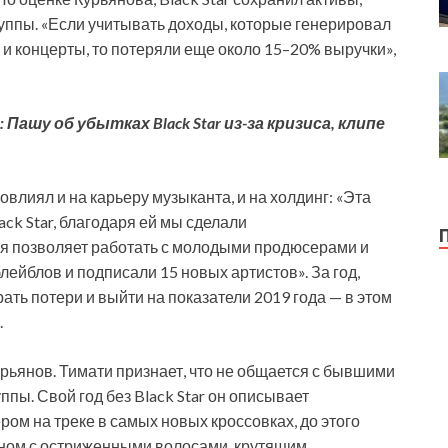
уппы. «Если учитывать доходы, которые генерировал
 и концерты, то потеряли еще около 15–20% выручки»,
шу об убытках Black Star из-за кризиса, клипе
овлиял и на карьеру музыканта, и на холдинг: «Эта
ck Star, благодаря ей мы сделали
ая позволяет работать с молодыми продюсерами и
лейблов и подписали 15 новых артистов». За год,
ать потери и выйти на показатели 2019 года — в этом
.
урьянов. Тимати признает, что не общается с бывшими
ппы. Свой год без Black Star он описывает
ом на треке в самых новых кроссовках, до этого
ном с остриженными волосами, крутящим