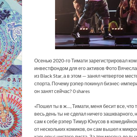
Осенью 2020-го Тимати зарегистрировал комп
инвестфондом для его активов Фото Вячесл
из Black Star, а в этом — занял четвертое ме
спорта. Почему рэпер покинул бизнес-импери
он занят сейчас? 0 shares
«Пошел ты в ж…, Тимати, меня бесит все, что
весь день ты не сделал ничего зашкварного,
сам к себе рэпер Тимур Юнусов в комедийн
от нескольких комиков, он сам вышел к микроф
карьеру с чистого листа. За три месяца до вы