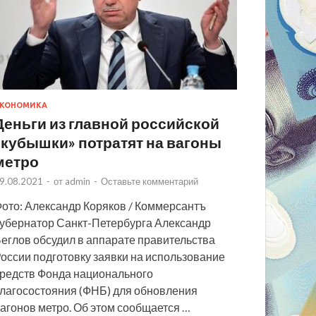
КОНОМИКА
Деньги из главной российской
«кубышки» потратят на вагоны
метро
9.08.2021
-
от
admin
-
Оставьте комментарий
ото: Александр Коряков / Коммерсантъ
убернатор Санкт-Петербурга Александр
еглов обсудил в аппарате правительства
оссии подготовку заявки на использование
редств Фонда национального
лагосостояния (ФНБ) для обновления
агонов метро. Об этом сообщается …