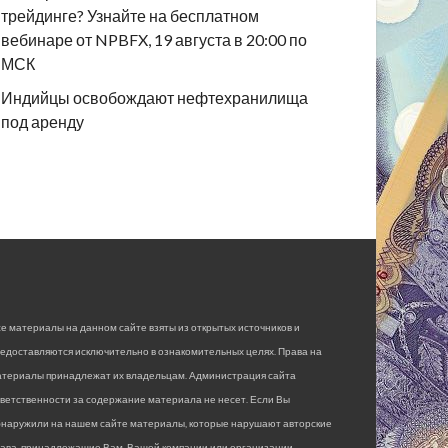
трейдинге? Узнайте на бесплатном
вебинаре от NPBFX, 19 августа в 20:00 по
МСК
Индийцы освобождают нефтехранилища
под аренду
е материалы на данном сайте взяты из открытых источников и
едоставляются исключительно в ознакомительных целях. Права на
атериалы принадлежат их владельцам. Администрация сайта
ветственности за содержание материала не несет. Если Вы
бнаружили на нашем сайте материалы, которые нарушают авторские
рава, принадлежащие Вам, Вашей компании или организации,