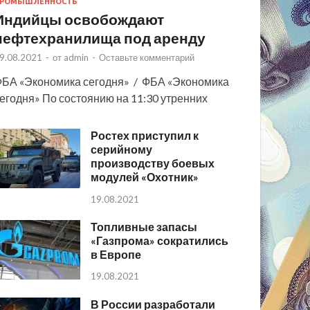
РОМЫШЛЕННОСТЬ
Индийцы освобождают
нефтехранилища под аренду
9.08.2021
-
от
admin
-
Оставьте комментарий
БА «Экономика сегодня» / ФБА «Экономика
егодня» По состоянию на 11:30 утренних
Ростех приступил к
серийному
производству боевых
модулей «Охотник»
19.08.2021
Топливные запасы
«Газпрома» сократились
в Европе
19.08.2021
В России разработали