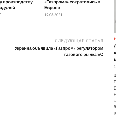
у производству
«Газпрома» сократились в
одулей
Европе
»
19.08.2021
Э
СЛЕДУЮЩАЯ СТАТЬЯ
Украина объявила «Газпром» регулятором
газового рынка ЕС
1
Ф
Г
Б
Р
с
б
в