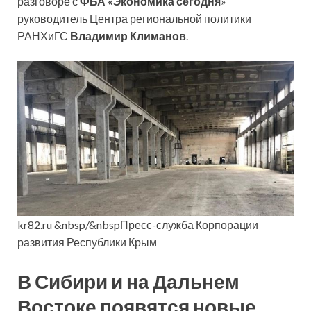
разговоре с
ФБА «Экономика сегодня
»
руководитель Центра региональной политики
РАНХиГС
Владимир Климанов
.
kr82.ru &nbsp/&nbspПресс-служба Корпорации
развития Республики Крым
В Сибири и на Дальнем
Востоке появятся новые