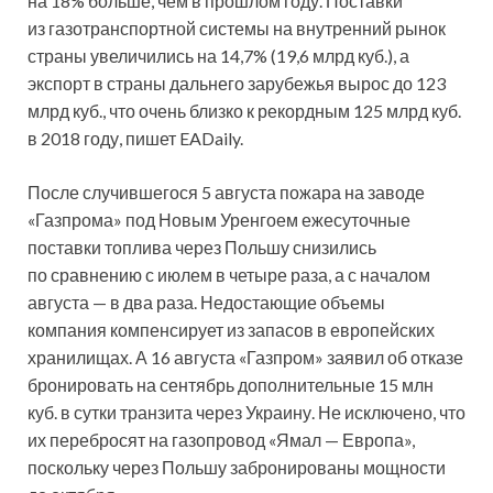
на 18% больше, чем в прошлом году. Поставки
из газотранспортной системы на внутренний рынок
страны увеличились на 14,7% (19,6 млрд куб.), а
экспорт в страны дальнего зарубежья вырос до 123
млрд куб., что очень близко к рекордным 125 млрд куб.
в 2018 году, пишет EADaily.
После случившегося 5 августа пожара на заводе
«Газпрома» под Новым Уренгоем ежесуточные
поставки топлива через Польшу снизились
по сравнению с июлем в четыре раза, а с началом
августа — в два раза. Недостающие объемы
компания компенсирует из запасов в европейских
хранилищах. А 16 августа «Газпром» заявил об отказе
бронировать на сентябрь дополнительные 15 млн
куб. в сутки транзита через Украину. Не исключено, что
их перебросят на газопровод «Ямал — Европа»,
поскольку через Польшу забронированы мощности