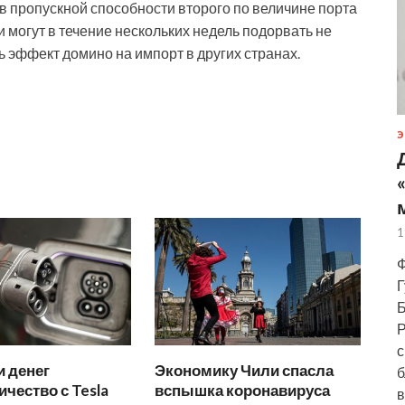
в пропускной способности второго по величине порта
 могут в течение нескольких недель подорвать не
ть эффект домино на импорт в других странах.
Э
1
Ф
Г
Б
Р
с
 денег
Экономику Чили спасла
б
ичество с Tesla
вспышка коронавируса
в