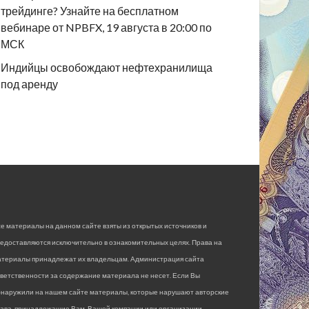
трейдинге? Узнайте на бесплатном
вебинаре от NPBFX, 19 августа в 20:00 по
МСК
Индийцы освобождают нефтехранилища
под аренду
е материалы на данном сайте взяты из открытых источников и
едоставляются исключительно в ознакомительных целях. Права на
атериалы принадлежат их владельцам. Администрация сайта
ветственности за содержание материала не несет. Если Вы
бнаружили на нашем сайте материалы, которые нарушают авторские
рава, принадлежащие Вам, Вашей компании или организации,