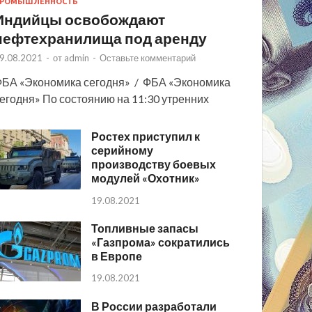
РОМЫШЛЕННОСТЬ
Индийцы освобождают
нефтехранилища под аренду
9.08.2021
-
от
admin
-
Оставьте комментарий
БА «Экономика сегодня» / ФБА «Экономика
егодня» По состоянию на 11:30 утренних
Ростех приступил к
серийному
производству боевых
модулей «Охотник»
19.08.2021
Топливные запасы
«Газпрома» сократились
в Европе
19.08.2021
В России разработали