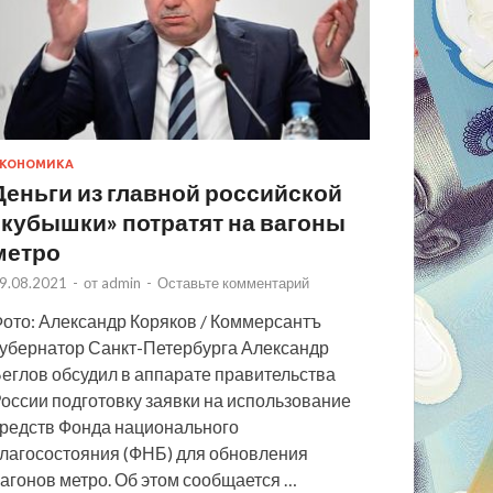
КОНОМИКА
Деньги из главной российской
«кубышки» потратят на вагоны
метро
9.08.2021
-
от
admin
-
Оставьте комментарий
ото: Александр Коряков / Коммерсантъ
убернатор Санкт-Петербурга Александр
еглов обсудил в аппарате правительства
оссии подготовку заявки на использование
редств Фонда национального
лагосостояния (ФНБ) для обновления
агонов метро. Об этом сообщается …