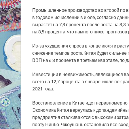
Промышленное производство во второй по ве
в годовом исчислении в июле, согласно дан
вырастет на 7,8 процента после роста на 8,
на 8,5 процента, что намного ниже прогнозов 
Из-за ухудшения спроса в конце июля и раст
снижение темпов роста Китая будет сильнее 
ВВП на 6,8 процента в третьем квартале, по 
Инвестиции в недвижимость, являющиеся в
всего на 12,7 процента в январе-июле по ср
2021 года.
Восстановление в Китае идет неравномерно 
Экономика Китая вернулась к допандемийным
предприятия сталкиваются с высокими затра
порту Нинбо-Чжоушань остановила все вход