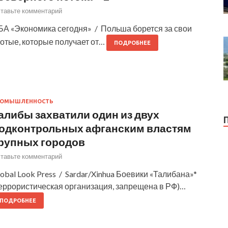
тавьте комментарий
БА «Экономика сегодня» / Польша борется за свои
лотые, которые получает от…
ПОДРОБНЕЕ
РОМЫШЛЕННОСТЬ
алибы захватили один из двух
одконтрольных афганским властям
рупных городов
тавьте комментарий
obal Look Press / Sardar/Xinhua Боевики «Талибана»*
террористическая организация, запрещена в РФ)…
ПОДРОБНЕЕ