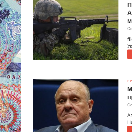
П
А
м
Ос
fl
У
П
М
п
Ос
А
Н