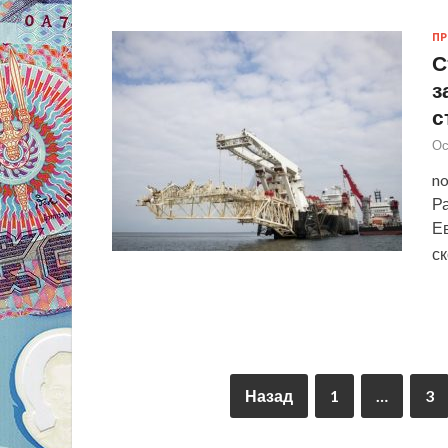
П
С
з
с
Ос
no
Ра
Ев
с
Назад
1
…
3