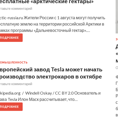
есплатные «арктические гектары»
тавьте комментарий
ctic-russia.ru Жители России с 1 августа могут получить
есплатную землю на территории российской Арктики в
амках программы «Дальневосточный гектар».…
ПОДРОБНЕЕ
Э
РОМЫШЛЕННОСТЬ
О
вропейский завод Tesla может начать
роизводство электрокаров в октябре
Ф
Г
тавьте комментарий
Б
kipedia.org / Windell Oskay / CC BY 2.0 Основатель и
Р
ава Tesla Илон Маск рассчитывает, что…
с
ПОДРОБНЕЕ
б
в