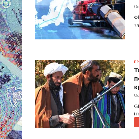
Ос
Ф
з
П
Т
п
к
Ос
Gl
(