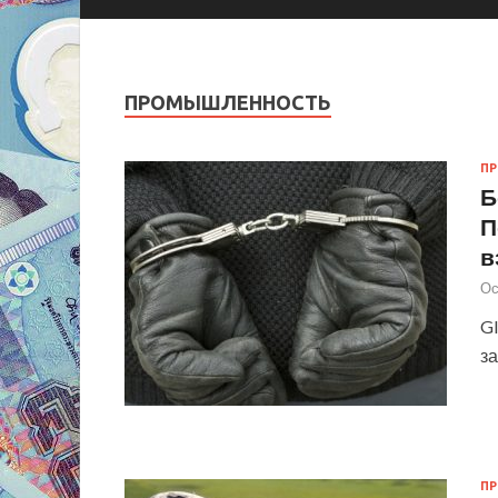
ПРОМЫШЛЕННОСТЬ
П
Б
П
в
Ос
Gl
з
П