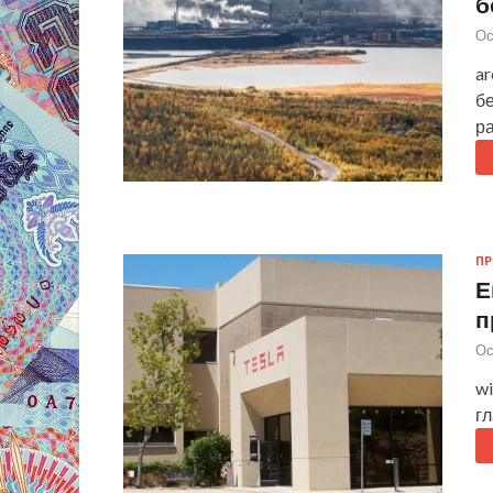
б
Ос
ar
б
р
П
Е
п
Ос
wi
гл