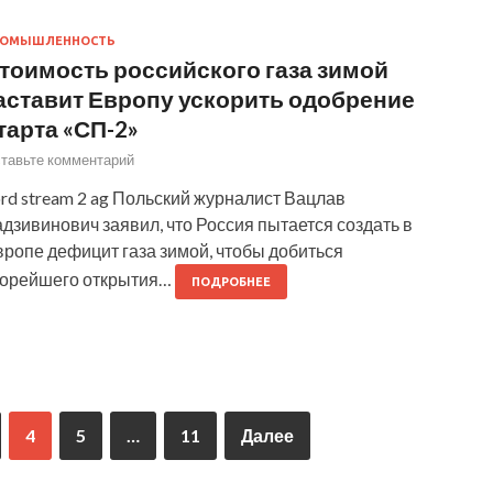
РОМЫШЛЕННОСТЬ
тоимость российского газа зимой
аставит Европу ускорить одобрение
тарта «СП-2»
тавьте комментарий
rd stream 2 ag Польский журналист Вацлав
дзивинович заявил, что Россия пытается создать в
ропе дефицит газа зимой, чтобы добиться
корейшего открытия…
ПОДРОБНЕЕ
4
5
…
11
Далее