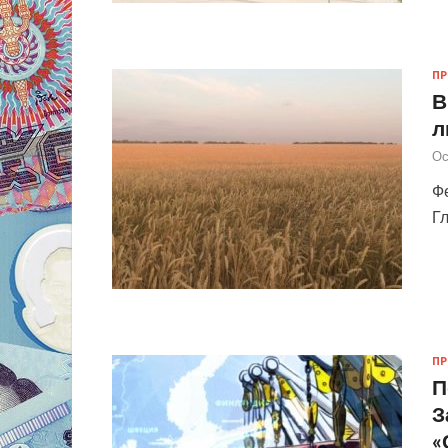
П
В
л
Ос
Ф
Г
П
П
З
«