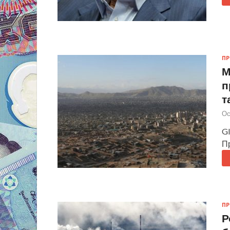
П
М
п
т
Ос
Gl
П
П
Р