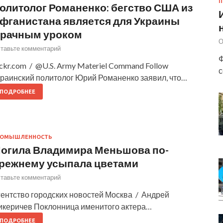
П
олитолог Романенко: бегство США из
фганистана является для Украины
рачным уроком
О
тавьте комментарий
Ф
ickr.com / @U.S. Army Materiel Command Follow
с
краинский политолог Юрий Романенко заявил, что…
ПОДРОБНЕЕ
РОМЫШЛЕННОСТЬ
огила Владимира Меньшова по-
режнему усыпала цветами
тавьте комментарий
гентство городских новостей Москва / Андрей
икеричев Поклонница именитого актера…
ПОДРОБНЕЕ