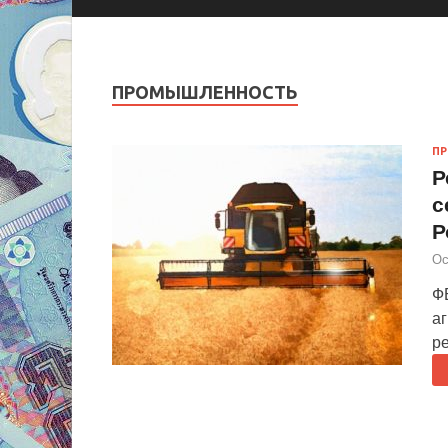
ПРОМЫШЛЕННОСТЬ
П
Р
с
Р
Ос
Ф
а
р