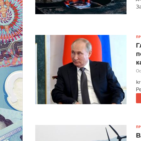
З
П
Г
п
к
Ос
k
Р
П
В