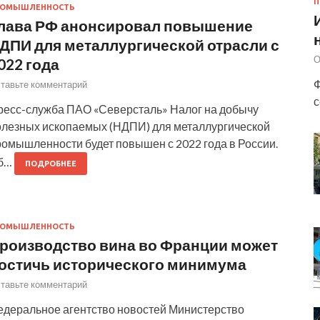
П
РОМЫШЛЕННОСТЬ
лава РФ анонсировал повышение
ДПИ для металлургической отрасли с
О
022 года
Ф
тавьте комментарий
с
ресс-служба ПАО «Северсталь» Налог на добычу
олезных ископаемых (НДПИ) для металлургической
ромышленности будет повышен с 2022 года в России.
б…
ПОДРОБНЕЕ
РОМЫШЛЕННОСТЬ
роизводство вина во Франции может
остичь исторического минимума
тавьте комментарий
едеральное агентство новостей Министерство