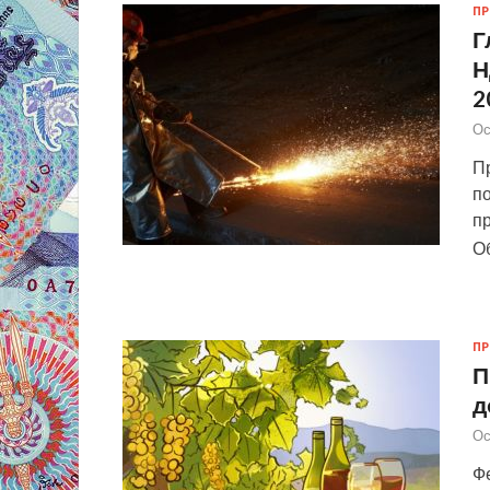
П
Г
Н
2
Ос
П
п
п
О
П
П
д
Ос
Ф