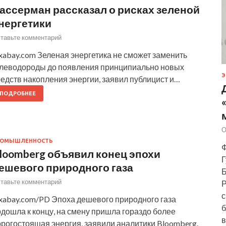
ассерман рассказал о рисках зеленой
нергетики
тавьте комментарий
xabay.com Зеленая энергетика не сможет заменить
глеводороды до появления принципиально новых
Э
едств накопления энергии, заявил публицист и…
ПОДРОБНЕЕ
О
РОМЫШЛЕННОСТЬ
Ф
loomberg объявил конец эпохи
Г
ешевого природного газа
Б
тавьте комментарий
Р
с
ixabay.com/PD Эпоха дешевого природного газа
б
дошла к концу, на смену пришла гораздо более
в
орогостоящая энергия, заявили аналитики Bloomberg.