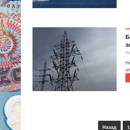
П
Б
з
Ос
Н
э
Назад
1