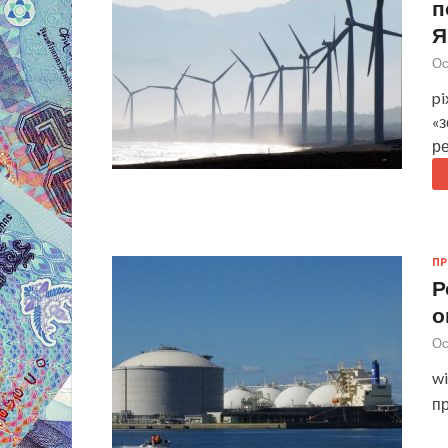
п
Я
Ос
pi
«
р
П
Р
о
Ос
w
п