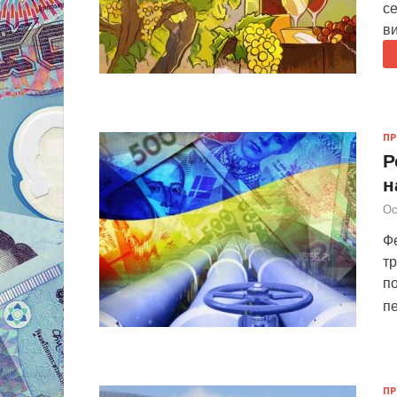
се
в
П
Р
н
Ос
Ф
тр
по
п
П