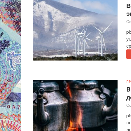
В
э
Ос
pi
у
ср
П
B
д
Ос
p
по
д