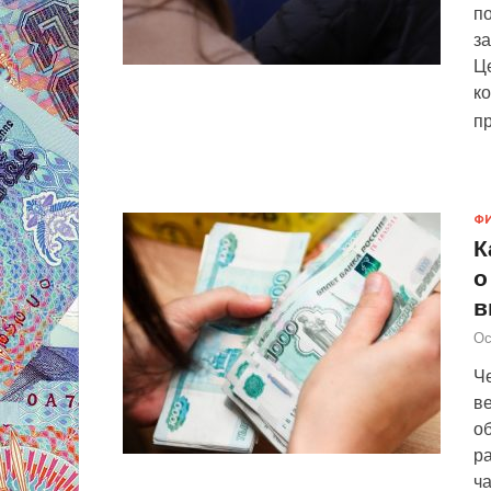
по
з
Ц
ко
п
Ф
К
о
в
Ос
Ч
в
об
ра
ча