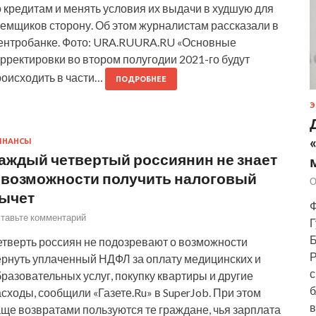
 кредитам и менять условия их выдачи в худшую для
аемщиков сторону. Об этом журналистам рассказали в
ентробанке. Фото: URA.RUURA.RU «Основные
рректировки во втором полугодии 2021-го будут
роисходить в части…
ПОДРОБНЕЕ
Э
ИНАНСЫ
аждый четвертый россиянин не знает
 возможности получить налоговый
О
ычет
Ф
тавьте комментарий
Г
Б
етверть россиян не подозревают о возможности
Р
ернуть уплаченный НДФЛ за оплату медицинских и
с
разовательных услуг, покупку квартиры и другие
б
сходы, сообщили «Газете.Ru» в SuperJob. При этом
в
ще возвратами пользуются те граждане, чья зарплата