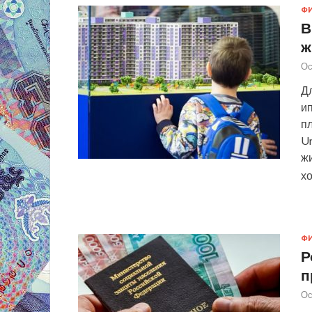
Ф
В
ж
Ос
Дл
ип
пл
Ur
ж
х
Ф
Р
п
Ос