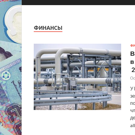
ФИНАНСЫ
Ф
В
в
2
Ос
У 
зе
по
ч
де
al