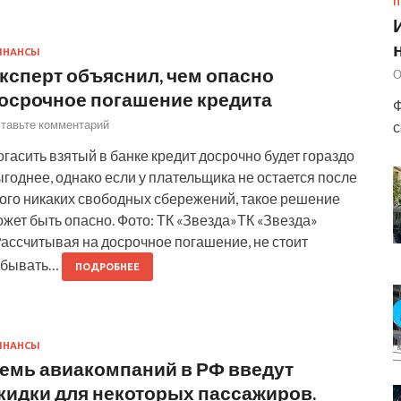
П
ИНАНСЫ
ксперт объяснил, чем опасно
О
осрочное погашение кредита
Ф
тавьте комментарий
с
гасить взятый в банке кредит досрочно будет гораздо
годнее, однако если у плательщика не остается после
того никаких свободных сбережений, такое решение
жет быть опасно. Фото: ТК «Звезда»ТК «Звезда»
ассчитывая на досрочное погашение, не стоит
абывать…
ПОДРОБНЕЕ
ИНАНСЫ
емь авиакомпаний в РФ введут
кидки для некоторых пассажиров.