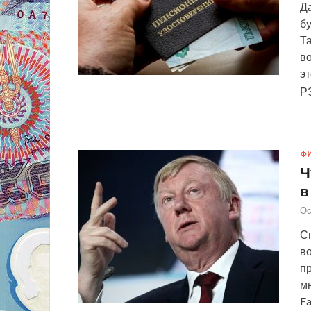
Да
бу
Т
в
э
РЭ
Ф
Ч
в
Ос
С
в
пр
м
F