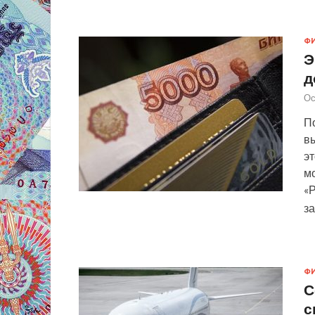
Ф
Э
д
Ос
По
вы
э
мо
«Р
з
Ф
С
с