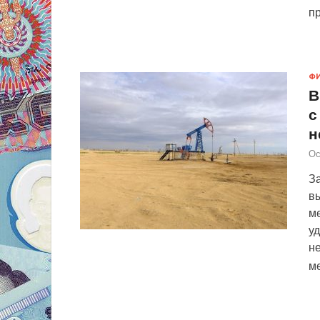
п
Ф
В
с
н
Ос
За
вы
м
у
не
м