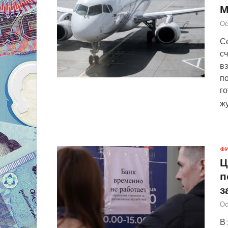
М
Ос
С
сч
в
п
го
ж
Ф
Ц
п
з
Ос
В 