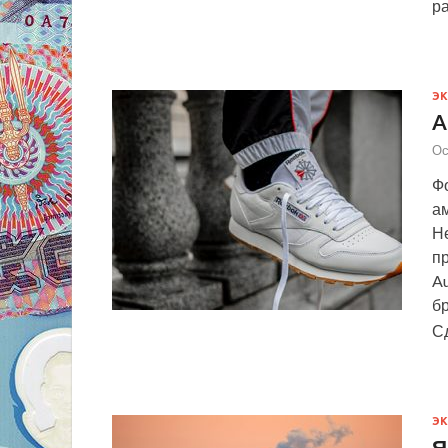
р
Э
A
Ос
Фо
ам
Н
п
Au
б
С
Э
Я