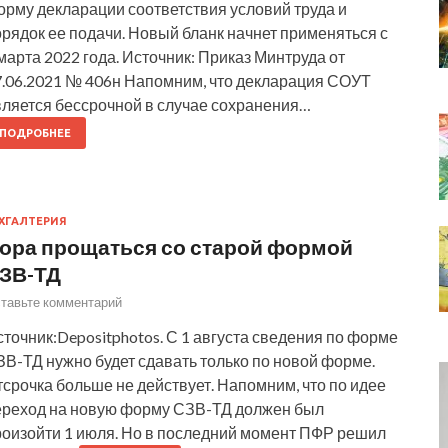
орму декларации соответствия условий труда и
рядок ее подачи. Новый бланк начнет применяться с
марта 2022 года. Источник: Приказ Минтруда от
7.06.2021 № 406н Напомним, что декларация СОУТ
вляется бессрочной в случае сохранения…
ПОДРОБНЕЕ
ХГАЛТЕРИЯ
ора прощаться со старой формой
ЗВ-ТД
тавьте комментарий
точник:Depositphotos. С 1 августа сведения по форме
В-ТД нужно будет сдавать только по новой форме.
срочка больше не действует. Напомним, что по идее
ереход на новую форму СЗВ-ТД должен был
роизойти 1 июля. Но в последний момент ПФР решил