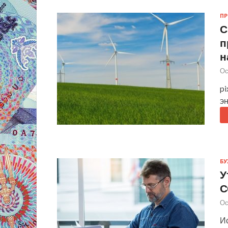
П
С
п
н
Ос
p
эн
БУ
У
С
Ос
И