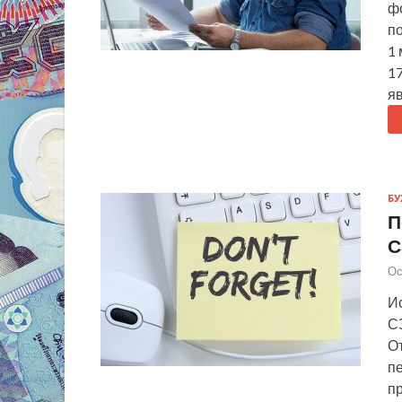
ф
по
1 
1
я
БУ
П
С
Ос
Ис
СЗ
От
п
п