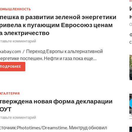
П
РОМЫШЛЕННОСТЬ
пешка в развитии зеленой энергетики
ривела к пугающим Евросоюз ценам
О
а электричество
Ф
тавьте комментарий
с
ixabay.com / Переход Европы к альтернативной
ергетике поспешен. Нефти и газа пока еще…
ПОДРОБНЕЕ
ХГАЛТЕРИЯ
тверждена новая форма декларации
ОУТ
тавьте комментарий
сточник:Phototimes/Dreamstime. Минтруд обновил