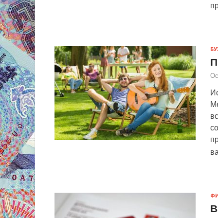
п
БУ
П
Ос
Ис
М
вс
со
пр
в
Ф
В