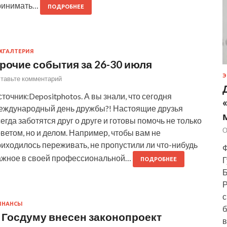
ринимать…
ПОДРОБНЕЕ
ХГАЛТЕРИЯ
рочие события за 26-30 июля
Э
тавьте комментарий
точник:Depositphotos. А вы знали, что сегодня
еждународный день дружбы?! Настоящие друзья
егда заботятся друг о друге и готовы помочь не только
О
ветом, но и делом. Например, чтобы вам не
иходилось переживать, не пропустили ли что-нибудь
Ф
ажное в своей профессиональной…
Г
ПОДРОБНЕЕ
Б
Р
с
ИНАНСЫ
б
 Госдуму внесен законопроект
в