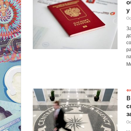
о
у
Ос
З
до
с
р
па
М
Ф
B
с
з
Ос