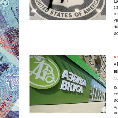
Ц
С
от
ув
че
ис
Ф
«
в
Ос
Ко
се
и
од
и