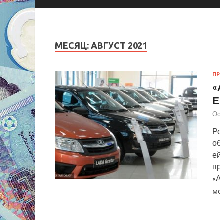
МЕСЯЦ:
АВГУСТ 2021
П
«
Е
Ос
Р
об
е
п
«
м