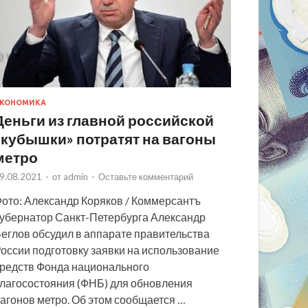
КОНОМИКА
Деньги из главной российской
«кубышки» потратят на вагоны
метро
9.08.2021
-
от
admin
-
Оставьте комментарий
ото: Александр Коряков / Коммерсантъ
убернатор Санкт-Петербурга Александр
еглов обсудил в аппарате правительства
оссии подготовку заявки на использование
редств Фонда национального
лагосостояния (ФНБ) для обновления
агонов метро. Об этом сообщается …