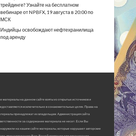
трейдинге? Узнайте на бесплатном
вебинаре от NPBFX, 19 августа в 20:00 по
МСК
Индийцы освобождают нефтехранилища
под аренду
е материалы на данном сайте взяты из открытых источников и
едоставляются исключительно в ознакомительных целях. Права на
атериалы принадлежат их владельцам. Администрация сайта
ветственности за содержание материала не несет. Если Вы
бнаружили на нашем сайте материалы, которые нарушают авторские
рава, принадлежащие Вам, Вашей компании или организации,