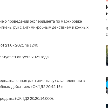
П
1
е о проведении эксперимента по маркировке
игиены рук с антимикробным действием и кожных
Ф
с
от 21.07.2021 № 1240
тует с 1 августа 2021 года.
дназначенная для гигиены рук с заявленным в
бным действием (ОКПД2 20.42.15);
едства (ОКПД2 20.20.14.000).