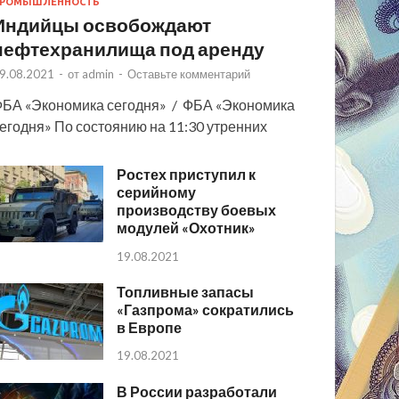
РОМЫШЛЕННОСТЬ
Индийцы освобождают
нефтехранилища под аренду
9.08.2021
-
от
admin
-
Оставьте комментарий
БА «Экономика сегодня» / ФБА «Экономика
егодня» По состоянию на 11:30 утренних
Ростех приступил к
серийному
производству боевых
модулей «Охотник»
19.08.2021
Топливные запасы
«Газпрома» сократились
в Европе
19.08.2021
В России разработали