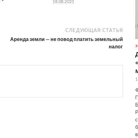
18.08.2021
СЛЕДУЮЩАЯ СТАТЬЯ
Аренда земли — не повод платить земельный
налог
Э
1
Ф
Г
Б
Р
с
б
в