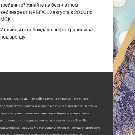
трейдинге? Узнайте на бесплатном
вебинаре от NPBFX, 19 августа в 20:00 по
МСК
Индийцы освобождают нефтехранилища
под аренду
е материалы на данном сайте взяты из открытых источников и
едоставляются исключительно в ознакомительных целях. Права на
атериалы принадлежат их владельцам. Администрация сайта
ветственности за содержание материала не несет. Если Вы
бнаружили на нашем сайте материалы, которые нарушают авторские
рава, принадлежащие Вам, Вашей компании или организации,