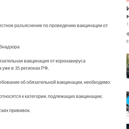
П
1
естное разъяснение по проведению вакцинации от
Ф
с
ебнадзора
бязательная вакцинация от
коронавируса
 уже в 35 регионах РФ.
ебование об обязательной вакцинации, необходимо:
относятся к категории, подлежащих вакцинации;
ских прививок.