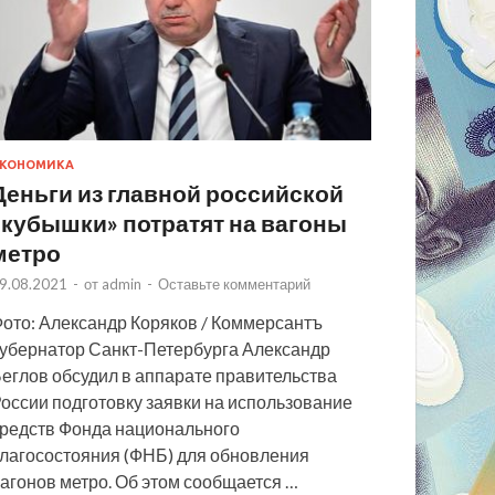
КОНОМИКА
Деньги из главной российской
«кубышки» потратят на вагоны
метро
9.08.2021
-
от
admin
-
Оставьте комментарий
ото: Александр Коряков / Коммерсантъ
убернатор Санкт-Петербурга Александр
еглов обсудил в аппарате правительства
оссии подготовку заявки на использование
редств Фонда национального
лагосостояния (ФНБ) для обновления
агонов метро. Об этом сообщается …