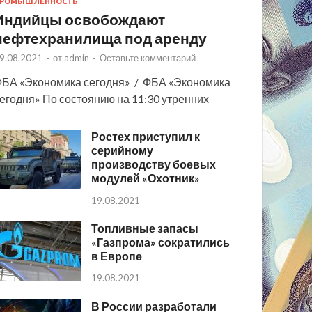
РОМЫШЛЕННОСТЬ
Индийцы освобождают
нефтехранилища под аренду
9.08.2021
-
от
admin
-
Оставьте комментарий
БА «Экономика сегодня» / ФБА «Экономика
егодня» По состоянию на 11:30 утренних
Ростех приступил к
серийному
производству боевых
модулей «Охотник»
19.08.2021
Топливные запасы
«Газпрома» сократились
в Европе
19.08.2021
В России разработали