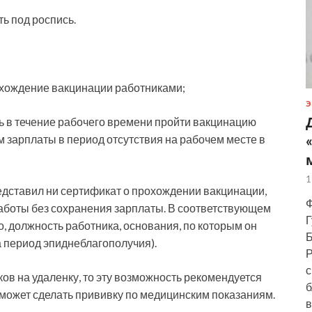
ь под роспись.
охождение вакцинации работниками;
Э
ь в течение рабочего времени пройти вакцинацию
 зарплаты в период отсутствия на рабочем месте в
1
едставил ни сертификат о прохождении вакцинации,
Ф
работы без сохранения зарплаты. В соответствующем
Г
о, должность работника, основания, по которым он
Б
а период эпиднеблагополучия).
Р
с
ов на удаленку, то эту возможность рекомендуется
б
 может сделать прививку по медицинским показаниям.
в