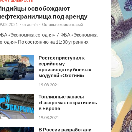
РОМЫШЛЕННОСТЬ
Индийцы освобождают
нефтехранилища под аренду
9.08.2021
-
от
admin
-
Оставьте комментарий
БА «Экономика сегодня» / ФБА «Экономика
егодня» По состоянию на 11:30 утренних
Ростех приступил к
серийному
производству боевых
модулей «Охотник»
19.08.2021
Топливные запасы
«Газпрома» сократились
в Европе
19.08.2021
В России разработали