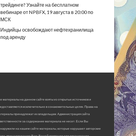
трейдинге? Узнайте на бесплатном
вебинаре от NPBFX, 19 августа в 20:00 по
МСК
Индийцы освобождают нефтехранилища
под аренду
е материалы на данном сайте взяты из открытых источников и
едоставляются исключительно в ознакомительных целях. Права на
атериалы принадлежат их владельцам. Администрация сайта
ветственности за содержание материала не несет. Если Вы
бнаружили на нашем сайте материалы, которые нарушают авторские
рава, принадлежащие Вам, Вашей компании или организации,