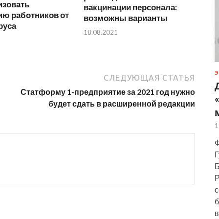
изовать
вакцинации персонала:
ию работников от
возможны варианты
руса
18.08.2021
Э
СЛЕДУЮЩАЯ СТАТЬЯ
Статформу 1-предприятие за 2021 год нужно
будет сдать в расширенной редакции
1
Ф
Г
Б
Р
с
б
в