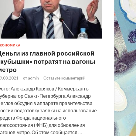
КОНОМИКА
Деньги из главной российской
«кубышки» потратят на вагоны
метро
9.08.2021
-
от
admin
-
Оставьте комментарий
ото: Александр Коряков / Коммерсантъ
убернатор Санкт-Петербурга Александр
еглов обсудил в аппарате правительства
оссии подготовку заявки на использование
редств Фонда национального
лагосостояния (ФНБ) для обновления
агонов метро. Об этом сообщается …