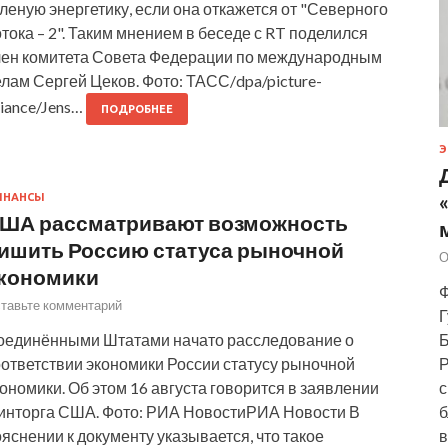
леную энергетику, если она откажется от "Северного
тока – 2". Таким мнением в беседе с RT поделился
лен комитета Совета Федерации по международным
лам Сергей Цеков. Фото: ТАСС/dpa/picture-
liance/Jens…
ПОДРОБНЕЕ
Э
ИНАНСЫ
ША рассматривают возможность
ишить Россию статуса рыночной
О
кономики
Ф
тавьте комментарий
Г
оединёнными Штатами начато расследование о
Б
оответствии экономики России статусу рыночной
Р
ономики. Об этом 16 августа говорится в заявлении
с
инторга США. Фото: РИА НовостиРИА Новости В
б
яснении к документу указывается, что такое
в