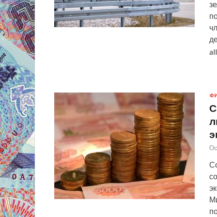
зе
по
ч
де
al
Ф
С
л
э
Ос
С
с
эк
М
по