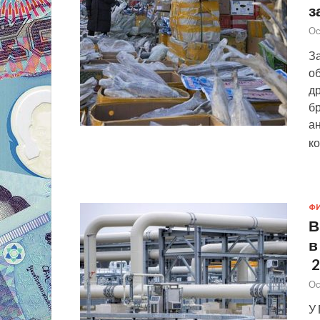
з
Ос
За
об
д
б
ан
к
Ф
В
в
2
Ос
У 