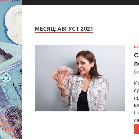
МЕСЯЦ:
АВГУСТ 2021
БУ
С
п
Ос
И
с
п
ка
П
с