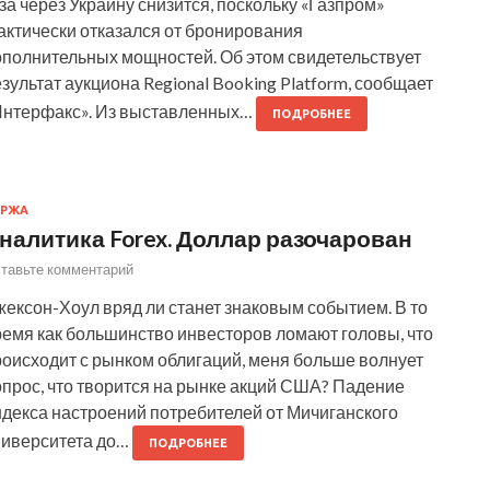
за через Украину снизится, поскольку «Газпром»
актически отказался от бронирования
ополнительных мощностей. Об этом свидетельствует
зультат аукциона Regional Booking Platform, сообщает
Интерфакс». Из выставленных…
ПОДРОБНЕЕ
ИРЖА
налитика Forex. Доллар разочарован
тавьте комментарий
ексон-Хоул вряд ли станет знаковым событием. В то
ремя как большинство инвесторов ломают головы, что
роисходит с рынком облигаций, меня больше волнует
опрос, что творится на рынке акций США? Падение
ндекса настроений потребителей от Мичиганского
ниверситета до…
ПОДРОБНЕЕ