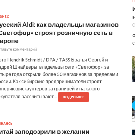
П
ЗНЕС
усский Aldi: как владельцы магазинов
О
Светофор» строят розничную сеть в
Ф
вропе
с
тавьте комментарий
то Hendrik Schmidt / DPA / TASS Братья Сергей и
ндрей Шнайдеры, владельцы сети «Светофор», за
тыре года открыли более 50 магазинов за пределами
оссии. Как сибирские предприниматели строят
перию дискаунтеров за границей и на какого
окупателя рассчитывают…
ПОДРОБНЕЕ
ИНАНСЫ
итай заподозрили в желании