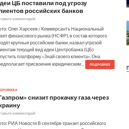
деи ЦБ поставили под угрозу
лиентов российских банков
тавьте комментарий
ото: Олег Харсеев / Коммерсантъ Национальный
вет финансового рынка (НСФР), в состав которого
одят крупные российские банки, назвал угрозой
лиентам текущий вид идеи Центробанка (ЦБ)
пустить платформу «Знай своего клиента». Она
редполагает присвоение юридическим…
ПОДРОБНЕЕ
КОНОМИКА
Газпром» снизит прокачку газа через
краину
тавьте комментарий
то: РИА Новости В сентябре транзит российского