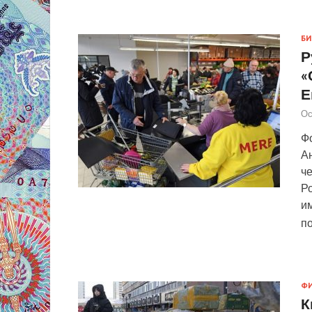
БИ
Р
«
Е
Ос
Фо
А
че
Р
им
п
Ф
К