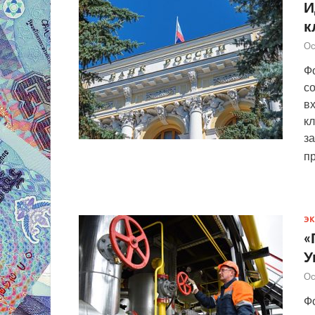
И
к
Ос
Ф
со
вх
к
за
п
Э
«
У
Ос
Фо