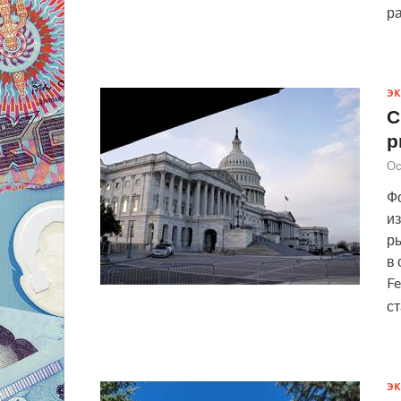
р
Э
С
р
Ос
Фо
из
р
в
Fe
с
Э