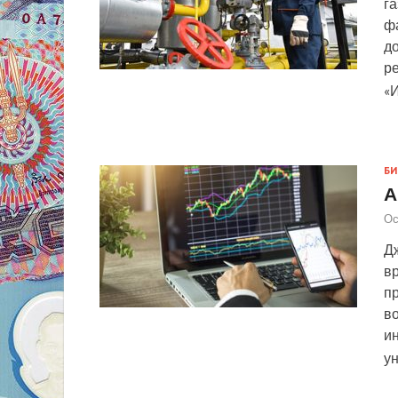
га
ф
д
ре
«
Б
А
Ос
Дж
в
п
в
и
у