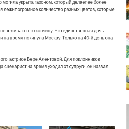
то могила укрыта газоном, который делает ее более
ия лежит огромное количество разных цветов, которые
переживают его кончину. Его единственная дочь
на время покинула Москву. Только на 40-й день она
ного, актрисе Вере Алентовой. Для поклонников
а сценарист на время уходил от супруги, он назвал