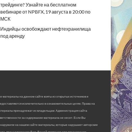
трейдинге? Узнайте на бесплатном
вебинаре от NPBFX, 19 августа в 20:00 по
МСК
Индийцы освобождают нефтехранилища
под аренду
е материалы на данном сайте взяты из открытых источников и
едоставляются исключительно в ознакомительных целях. Права на
атериалы принадлежат их владельцам. Администрация сайта
ветственности за содержание материала не несет. Если Вы
бнаружили на нашем сайте материалы, которые нарушают авторские
рава, принадлежащие Вам, Вашей компании или организации,