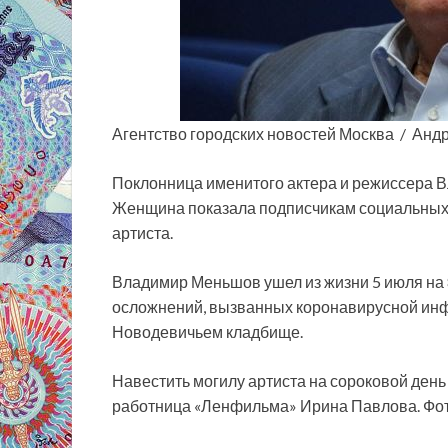
Агентство городских новостей Москва / Анд
Поклонница именитого актера
и режиссера В
Женщина показала подписчикам социальных с
артиста.
Владимир Меньшов ушел из жизни 5 июля на 8
осложнений, вызванных коронавирусной ин
Новодевичьем кладбище.
Навестить могилу артиста на сороковой ден
работница «Ленфильма» Ирина Павлова. Фото