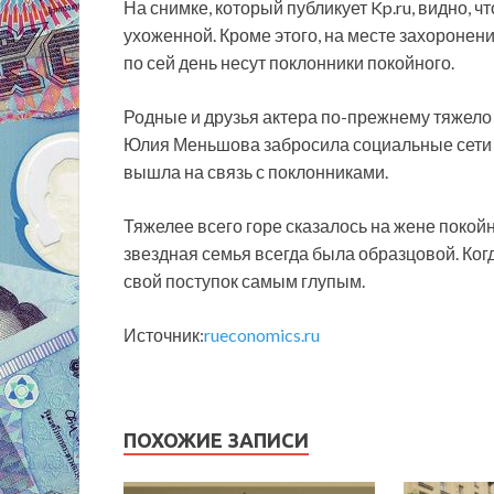
На снимке, который публикует Kp.ru, видно, ч
ухоженной. Кроме этого, на месте захоронен
по сей день несут поклонники покойного.
Родные и друзья актера по-прежнему тяжело 
Юлия Меньшова забросила социальные сети и 
вышла на связь с поклонниками.
Тяжелее всего горе сказалось на жене покой
звездная семья всегда была образцовой. Когд
свой поступок самым глупым.
Источник:
rueconomics.ru
ПОХОЖИЕ ЗАПИСИ