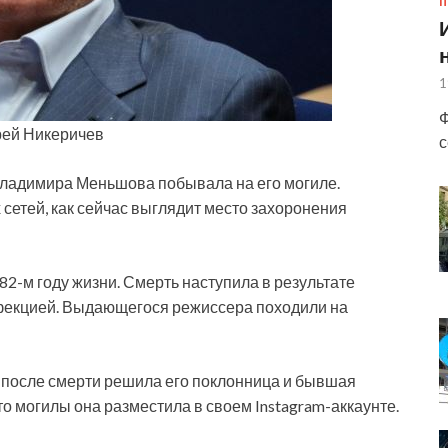
П
1
Ф
рей Никеричев
с
ладимира Меньшова побывала на его могиле.
етей, как сейчас выглядит место захоронения
2-м году жизни. Смерть наступила в результате
фекцией. Выдающегося режиссера походили на
ь после смерти решила его поклонница и бывшая
 могилы она разместила в своем Instagram-аккаунте.