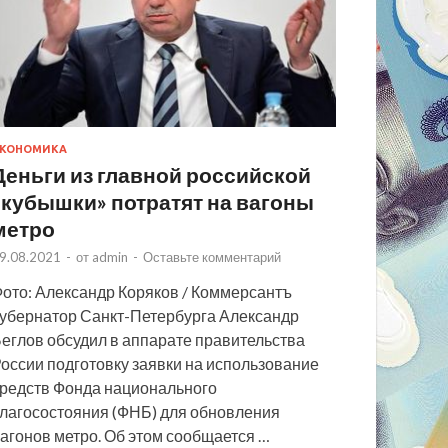
КОНОМИКА
Деньги из главной российской
«кубышки» потратят на вагоны
метро
9.08.2021
-
от
admin
-
Оставьте комментарий
ото: Александр Коряков / Коммерсантъ
убернатор Санкт-Петербурга Александр
еглов обсудил в аппарате правительства
оссии подготовку заявки на использование
редств Фонда национального
лагосостояния (ФНБ) для обновления
агонов метро. Об этом сообщается …