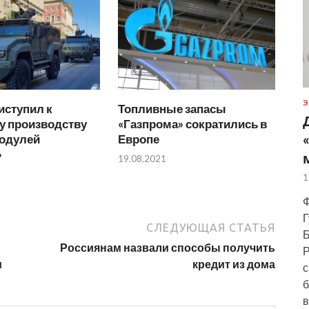
Э
иступил к
Топливные запасы
у производству
«Газпрома» сократились в
одулей
Европе
»
19.08.2021
1
Ф
Г
СЛЕДУЮЩАЯ СТАТЬЯ
Б
Россиянам назвали способы получить
Р
и
кредит из дома
с
б
в