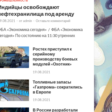
РОМЫШЛЕННОСТЬ
Индийцы освобождают
нефтехранилища под аренду
9.08.2021
-
от
admin
-
Оставьте комментарий
БА «Экономика сегодня» / ФБА «Экономика
егодня» По состоянию на 11:30 утренних
Ростех приступил к
серийному
производству боевых
модулей «Охотник»
19.08.2021
Топливные запасы
«Газпрома» сократились
в Европе
19.08.2021
В России разработали