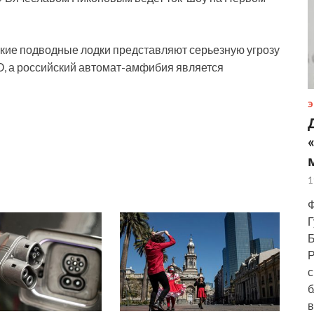
ийские подводные лодки представляют серьезную угрозу
, а российский автомат-амфибия является
Э
1
Ф
Г
Б
Р
с
б
в