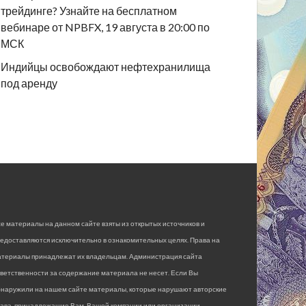
трейдинге? Узнайте на бесплатном
вебинаре от NPBFX, 19 августа в 20:00 по
МСК
Индийцы освобождают нефтехранилища
под аренду
е материалы на данном сайте взяты из открытых источников и
едоставляются исключительно в ознакомительных целях. Права на
атериалы принадлежат их владельцам. Администрация сайта
ветственности за содержание материала не несет. Если Вы
бнаружили на нашем сайте материалы, которые нарушают авторские
рава, принадлежащие Вам, Вашей компании или организации,