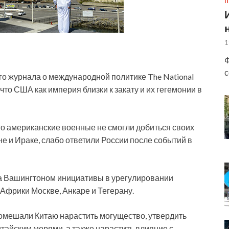
П
1
Ф
с
о журнала о международной политике The National
 что США как империя близки к закату и их гегемонии в
что американские военные не смогли добиться своих
е и Ираке, слабо ответили России после событий в
ка Вашингтоном инициативы в урегулировании
Африки Москве, Анкаре и Тегерану.
помешали Китаю нарастить могущество, утвердить
тайским морями, а также нарастить влияние с