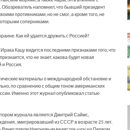
. Обозреватель напомнил, что бывший президент
оими противниками, но не смог, а кроме того, не
екоторыми соперниками.
раине. Как ей удается дружить с Россией?
Ирака Кацу видится последними признаками того, что
изнается, что не знает, какова будет новая
 и Россия.
критические материалы о международной обстановке и
льно, по сравнению с общим тоном американских
ссии. Именно этот журнал опубликовал статью
тором журнала является Дмитрий Саймс,
ждения, эмигрировавший из СССР в возрасте 25 лет.
ы» Вячеславом Никоновым ведет ток-шоу на Первом