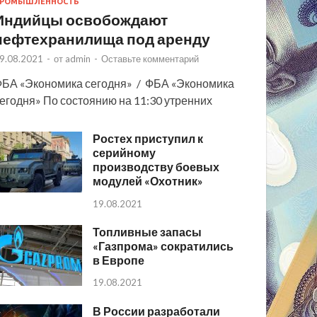
РОМЫШЛЕННОСТЬ
Индийцы освобождают
нефтехранилища под аренду
9.08.2021
-
от
admin
-
Оставьте комментарий
БА «Экономика сегодня» / ФБА «Экономика
егодня» По состоянию на 11:30 утренних
Ростех приступил к
серийному
производству боевых
модулей «Охотник»
19.08.2021
Топливные запасы
«Газпрома» сократились
в Европе
19.08.2021
В России разработали