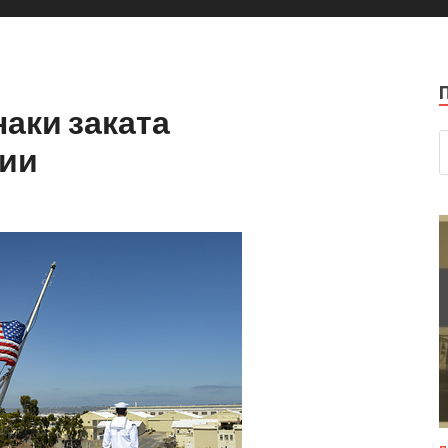
аки заката
рии