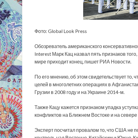
Фото: Global Look Press
Обозреватель американского консервативног
Interest Марк Кац назвал пять признаков того,
мире приходит конец, пишет РИА Новости.
По его мнению, об этом
свидетельствует то, 
целей в многолетних операциях в Афганистан
Грузии в 2008 году и на Украине 2014-м.
Также Кацу кажется признаком упадка уступ
конфликтов на Ближнем Востоке и на севере 
Эксперт посчитал провалом то, что США не 
контроль над Восточно-Китайским и Южно-Ки