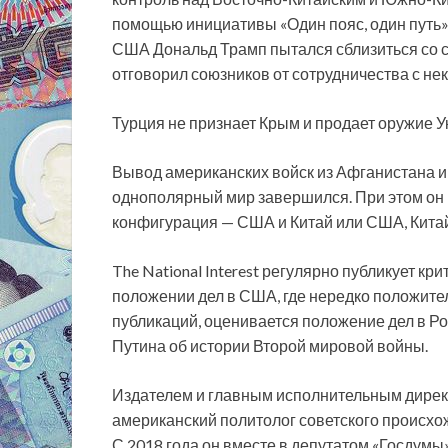
помощью инициативы «Один пояс, один путь»
США Дональд Трамп пытался сблизиться со св
отговорил союзников от сотрудничества с н
Турция не признает Крым и продает оружие Ук
Вывод американских войск из Афганистана и 
однополярный мир завершился. При этом он пр
конфигурация — США и Китай или США, Китай
The National Interest регулярно публикует 
положении дел в США, где нередко положите
публикаций, оценивается положение дел в Ро
Путина об истории Второй мировой войны.
Издателем и главным исполнительным дирек
американский политолог советского происхо
С 2018 года он вместе в депутатом «Госдум