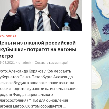
КОНОМИКА
Деньги из главной российской
«кубышки» потратят на вагоны
метро
9.08.2021
-
от
admin
-
Оставьте комментарий
ото: Александр Коряков / Коммерсантъ
убернатор Санкт-Петербурга Александр
еглов обсудил в аппарате правительства
оссии подготовку заявки на использование
редств Фонда национального
лагосостояния (ФНБ) для обновления
агонов метро. Об этом сообщается …