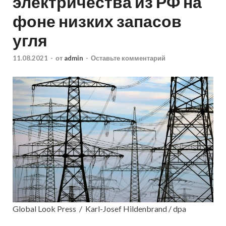
электричества из РФ на
фоне низких запасов
угля
11.08.2021
-
от
admin
-
Оставьте комментарий
Global Look Press / Karl-Josef Hildenbrand / dpa