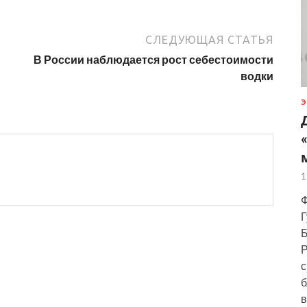
СЛЕДУЮЩАЯ СТАТЬЯ
В России наблюдается рост себестоимости
водки
Э
1
Ф
Г
Б
Р
с
б
в