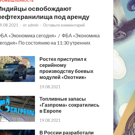
РОМЫШЛЕННОСТЬ
Индийцы освобождают
нефтехранилища под аренду
9.08.2021
-
от
admin
-
Оставьте комментарий
БА «Экономика сегодня» / ФБА «Экономика
егодня» По состоянию на 11:30 утренних
Ростех приступил к
серийному
производству боевых
модулей «Охотник»
19.08.2021
Топливные запасы
«Газпрома» сократились
в Европе
19.08.2021
В России разработали