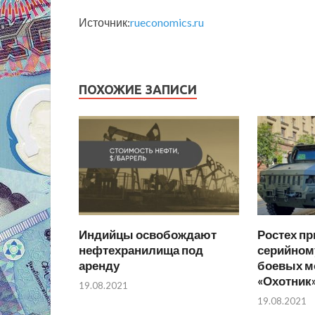
Источник:
rueconomics.ru
ПОХОЖИЕ ЗАПИСИ
Индийцы освобождают
Ростех пр
нефтехранилища под
серийном
аренду
боевых м
«Охотник
19.08.2021
19.08.2021