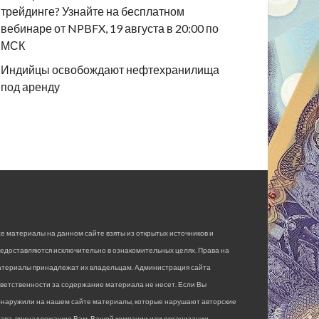
трейдинге? Узнайте на бесплатном
вебинаре от NPBFX, 19 августа в 20:00 по
МСК
Индийцы освобождают нефтехранилища
под аренду
е материалы на данном сайте взяты из открытых источников и
едоставляются исключительно в ознакомительных целях. Права на
атериалы принадлежат их владельцам. Администрация сайта
ветственности за содержание материала не несет. Если Вы
бнаружили на нашем сайте материалы, которые нарушают авторские
рава, принадлежащие Вам, Вашей компании или организации,