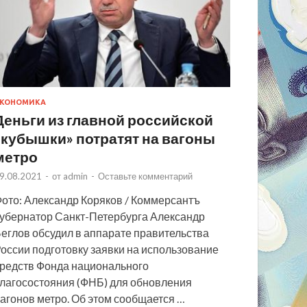
КОНОМИКА
Деньги из главной российской
«кубышки» потратят на вагоны
метро
9.08.2021
-
от
admin
-
Оставьте комментарий
ото: Александр Коряков / Коммерсантъ
убернатор Санкт-Петербурга Александр
еглов обсудил в аппарате правительства
оссии подготовку заявки на использование
редств Фонда национального
лагосостояния (ФНБ) для обновления
агонов метро. Об этом сообщается …