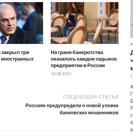
Э
 закрыл три
На грани банкротства
я иностранных
оказалось каждое седьмое
предприятие в России
18.08.2021
1
Ф
Г
СЛЕДУЮЩАЯ СТАТЬЯ
Б
Россиян предупредили о новой уловке
Р
банковских мошенников
с
б
в