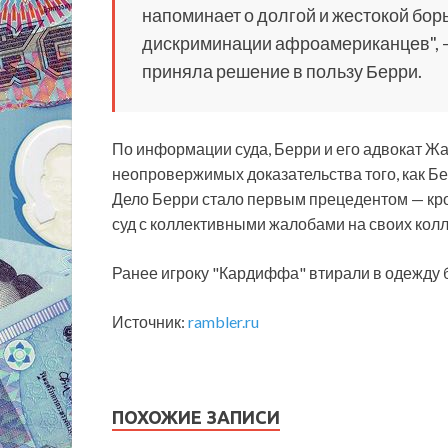
напоминает о долгой и жестокой бор
дискриминации афроамериканцев", —
приняла решение в пользу Берри.
По информации суда, Берри и его адвокат Жа
неопровержимых доказательства того, как Бе
Дело Берри стало первым прецедентом — кро
суд с коллективными жалобами на своих колл
Ранее игроку "Кардиффа" втирали в одежду 
Источник:
rambler.ru
ПОХОЖИЕ ЗАПИСИ