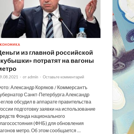
КОНОМИКА
Деньги из главной российской
«кубышки» потратят на вагоны
метро
9.08.2021
-
от
admin
-
Оставьте комментарий
ото: Александр Коряков / Коммерсантъ
убернатор Санкт-Петербурга Александр
еглов обсудил в аппарате правительства
оссии подготовку заявки на использование
редств Фонда национального
лагосостояния (ФНБ) для обновления
агонов метро. Об этом сообщается …