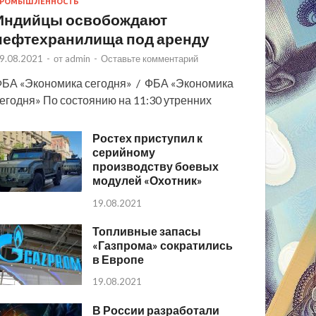
РОМЫШЛЕННОСТЬ
Индийцы освобождают
нефтехранилища под аренду
9.08.2021
-
от
admin
-
Оставьте комментарий
БА «Экономика сегодня» / ФБА «Экономика
егодня» По состоянию на 11:30 утренних
Ростех приступил к
серийному
производству боевых
модулей «Охотник»
19.08.2021
Топливные запасы
«Газпрома» сократились
в Европе
19.08.2021
В России разработали