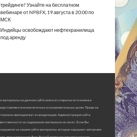
трейдинге? Узнайте на бесплатном
вебинаре от NPBFX, 19 августа в 20:00 по
МСК
Индийцы освобождают нефтехранилища
под аренду
е материалы на данном сайте взяты из открытых источников и
едоставляются исключительно в ознакомительных целях. Права на
атериалы принадлежат их владельцам. Администрация сайта
ветственности за содержание материала не несет. Если Вы
бнаружили на нашем сайте материалы, которые нарушают авторские
рава, принадлежащие Вам, Вашей компании или организации,