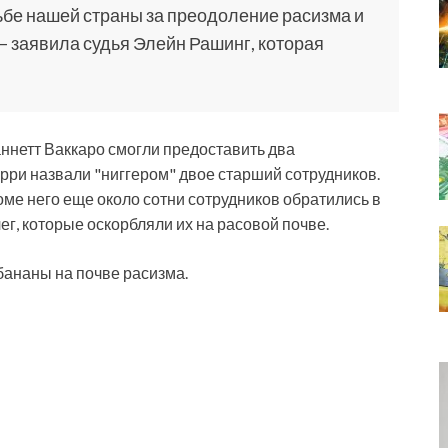
ьбе нашей страны за преодоление расизма и
 заявила судья Элейн Рашинг, которая
ннетт Ваккаро смогли предоставить два
рри назвали "ниггером" двое старший сотрудников.
ме него еще около сотни сотрудников обратились в
ег, которые оскорбляли их на расовой почве.
бананы на почве расизма.