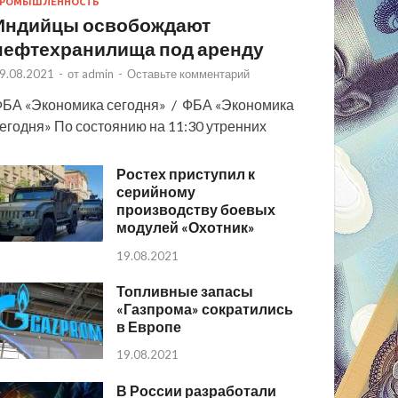
РОМЫШЛЕННОСТЬ
Индийцы освобождают
нефтехранилища под аренду
9.08.2021
-
от
admin
-
Оставьте комментарий
БА «Экономика сегодня» / ФБА «Экономика
егодня» По состоянию на 11:30 утренних
Ростех приступил к
серийному
производству боевых
модулей «Охотник»
19.08.2021
Топливные запасы
«Газпрома» сократились
в Европе
19.08.2021
В России разработали