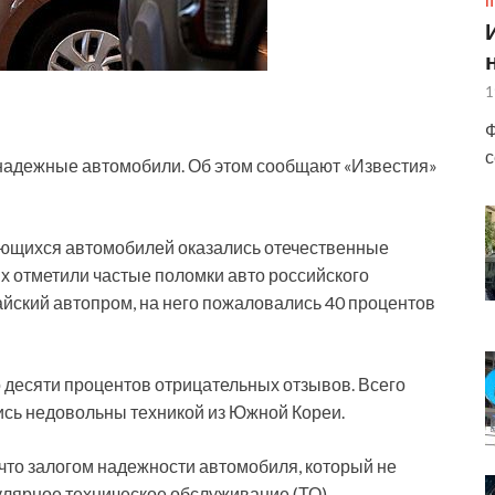
П
1
Ф
с
надежные автомобили. Об этом сообщают «Известия»
ающихся автомобилей оказались отечественные
х отметили частые поломки авто российского
айский автопром, на него пожаловались 40 процентов
десяти процентов отрицательных отзывов. Всего
ись недовольны техникой из Южной Кореи.
 что залогом надежности автомобиля, который не
улярное техническое обслуживание (ТО).