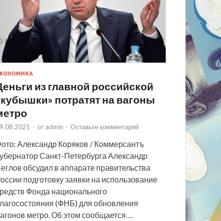
КОНОМИКА
Деньги из главной российской
«кубышки» потратят на вагоны
метро
9.08.2021
-
от
admin
-
Оставьте комментарий
ото: Александр Коряков / Коммерсантъ
убернатор Санкт-Петербурга Александр
еглов обсудил в аппарате правительства
оссии подготовку заявки на использование
редств Фонда национального
лагосостояния (ФНБ) для обновления
агонов метро. Об этом сообщается …