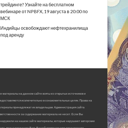
трейдинге? Узнайте на бесплатном
вебинаре от NPBFX, 19 августа в 20:00 по
МСК
Индийцы освобождают нефтехранилища
под аренду
е материалы на данном сайте взяты из открытых источников и
едоставляются исключительно в ознакомительных целях. Права на
атериалы принадлежат их владельцам. Администрация сайта
ветственности за содержание материала не несет. Если Вы
бнаружили на нашем сайте материалы, которые нарушают авторские
рава, принадлежащие Вам, Вашей компании или организации,