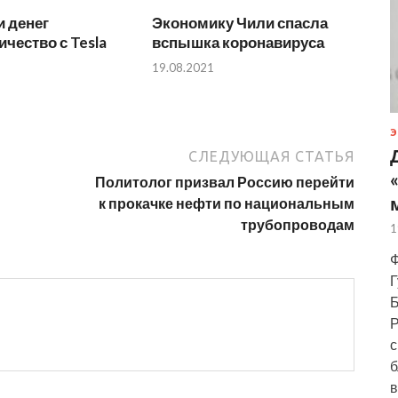
 денег
Экономику Чили спасла
ичество с Tesla
вспышка коронавируса
19.08.2021
Э
СЛЕДУЮЩАЯ СТАТЬЯ
Политолог призвал Россию перейти
к прокачке нефти по национальным
трубопроводам
1
Ф
Г
Б
Р
с
б
в