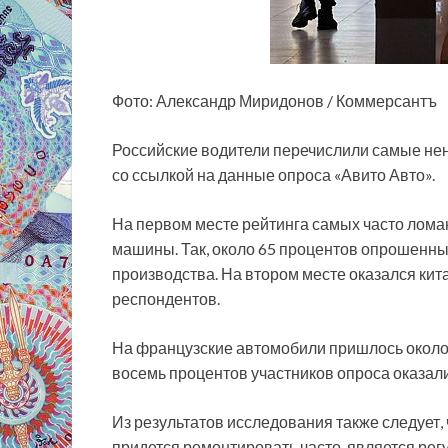
Фото: Александр Миридонов / Коммерсантъ
Российские водители перечислили самые не
со ссылкой на данные опроса «Авито Авто».
На первом месте рейтинга самых часто лом
машины. Так,
около 65 процентов опрошенны
производства. На втором месте оказался кит
респондентов.
На французские автомобили пришлось около 
восемь процентов участников опроса оказал
Из результатов исследования также следует,
придется ремонтировать часто, является рег