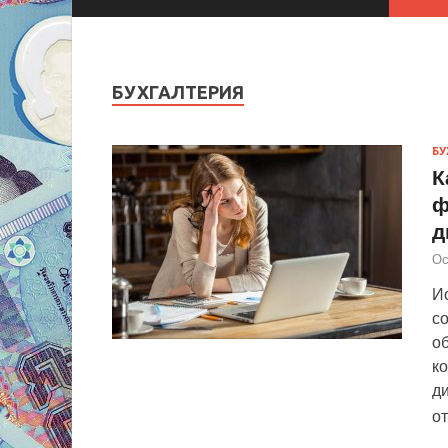
БУХГАЛТЕРИЯ
БУ
К
ф
д
Ос
Ис
с
об
ко
д
о