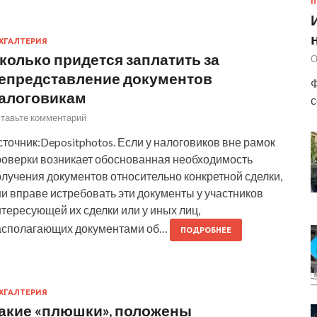
П
ХГАЛТЕРИЯ
колько придется заплатить за
О
епредставление документов
Ф
алоговикам
с
тавьте комментарий
точник:Depositphotos. Если у налоговиков вне рамок
роверки возникает обоснованная необходимость
лучения документов относительно конкретной сделки,
и вправе истребовать эти документы у участников
тересующей их сделки или у иных лиц,
асполагающих документами об…
ПОДРОБНЕЕ
ХГАЛТЕРИЯ
акие «плюшки», положены