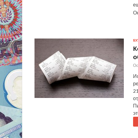
е
О
БУ
К
о
Ос
Ис
ре
21
о
П
эт