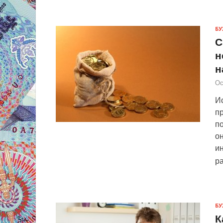
БУ
С
н
н
Ос
Ис
п
по
он
ин
р
БУ
К