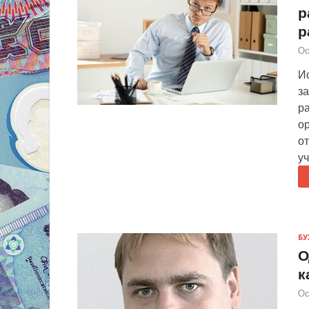
р
р
Ос
Ис
з
р
ор
от
у
БУ
О
к
Ос