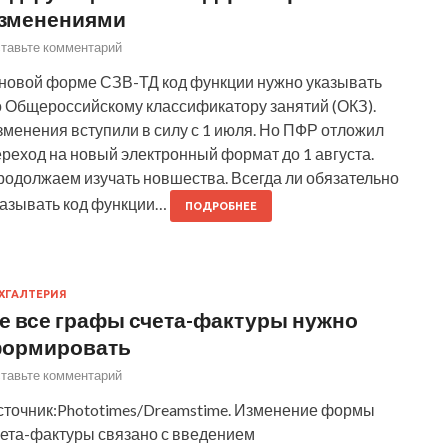
зменениями
тавьте комментарий
 новой форме СЗВ-ТД код функции нужно указывать
о Общероссийскому классификатору занятий (ОКЗ).
менения вступили в силу с 1 июля. Но ПФР отложил
реход на новый электронный формат до 1 августа.
родолжаем изучать новшества. Всегда ли обязательно
казывать код функции…
ПОДРОБНЕЕ
ХГАЛТЕРИЯ
е все графы счета-фактуры нужно
ормировать
тавьте комментарий
сточник:Phototimes/Dreamstime. Изменение формы
чета-фактуры связано с введением