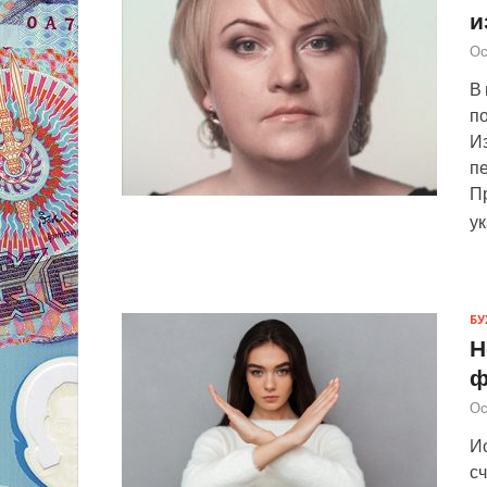
и
Ос
В
п
Из
пе
П
у
БУ
Н
ф
Ос
И
с