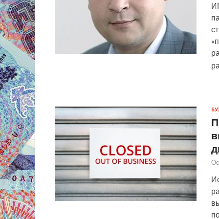
И
па
ст
«п
ра
р
БУ
П
в
д
Ос
Ис
р
в
п