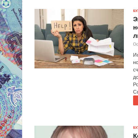
БУ
Э
н
л
Ос
Ис
н
с
д
Р
С
БУ
К