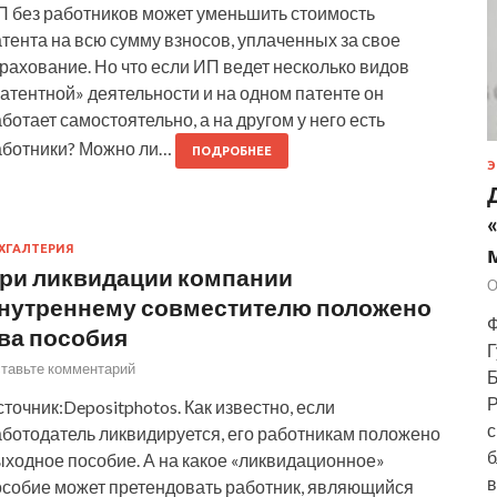
П без работников может уменьшить стоимость
тента на всю сумму взносов, уплаченных за свое
рахование. Но что если ИП ведет несколько видов
атентной» деятельности и на одном патенте он
ботает самостоятельно, а на другом у него есть
аботники? Можно ли…
ПОДРОБНЕЕ
Э
ХГАЛТЕРИЯ
ри ликвидации компании
О
нутреннему совместителю положено
Ф
ва пособия
Г
тавьте комментарий
Б
Р
точник:Depositphotos. Как известно, если
с
аботодатель ликвидируется, его работникам положено
б
ыходное пособие. А на какое «ликвидационное»
в
особие может претендовать работник, являющийся