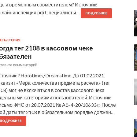
ще и временным совместителем? Источник:
нлайнинспекция.рф Специалисты…
ПОДРОБНЕЕ
ХГАЛТЕРИЯ
огда тег 2108 в кассовом чеке
бязателен
тавьте комментарий
точник:PHototimes/Dreamstime. До 01.02.2021
квизит «Мера количества предмета расчета» (тег
08) мог не включаться в состав кассового чека
тдельными категориями пользователей. Источник:
исьмо ФНС от 28.07.2021 № АБ-4-20/10633@ После
ой даты тег 2108 в обязательном порядке должен…
ПОДРОБНЕЕ