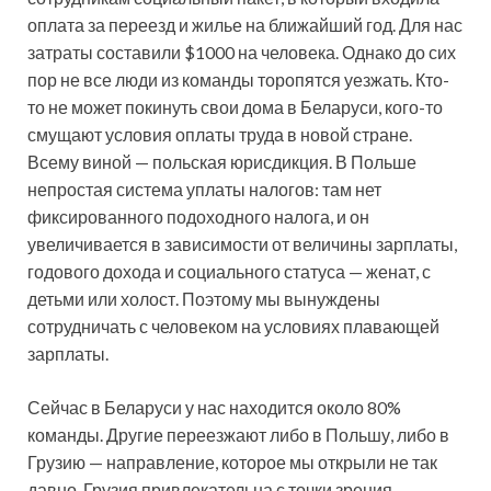
оплата за переезд и жилье на ближайший год. Для нас
затраты составили $1000 на человека. Однако до сих
пор не все люди из команды торопятся уезжать. Кто-
то не может покинуть свои дома в Беларуси, кого-то
смущают условия оплаты труда в новой стране.
Всему виной — польская юрисдикция. В Польше
непростая система уплаты налогов: там нет
фиксированного подоходного налога, и он
увеличивается в зависимости от величины зарплаты,
годового дохода и социального статуса — женат, с
детьми или холост. Поэтому мы вынуждены
сотрудничать с человеком на условиях плавающей
зарплаты.
Сейчас в Беларуси у нас находится около 80%
команды. Другие переезжают либо в Польшу, либо в
Грузию — направление, которое мы открыли не так
давно. Грузия привлекательна с точки зрения