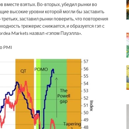
в вместе взятых. Во-вторых, убедил рынки во
щие высокие уровни которой могли бы заставить
-третьих, заставил рынки поверить, что повторения
оходность трежерис снижается, и образуется гэп с
rdea Markets назвал «гэпом Пауэлла».
го PMI