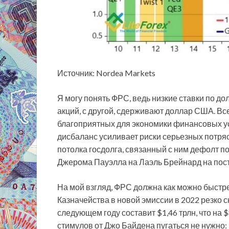
Источник: Nordea Markets
Я могу понять ФРС, ведь низкие ставки по до
акций, с другой, сдерживают доллар США. Вс
благоприятных для экономики финансовых ус
дисбаланс усиливает риски серьезных потря
потолка госдолга, связанный с ним дефолт п
Джерома Пауэлла на Лаэль Брейнард на пос
На мой взгляд, ФРС должна как можно быстре
Казначейства в новой эмиссии в 2022 резко с
следующем году составит $1,46 трлн, что на
стимулов от Джо Байдена пугаться не нужно