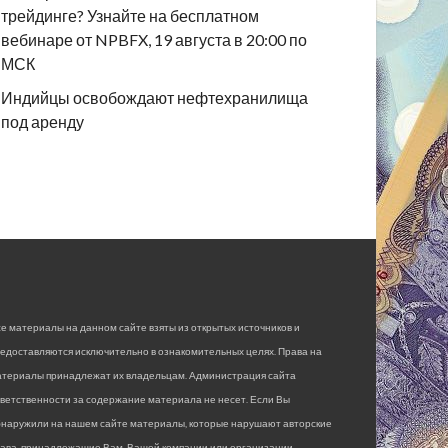
трейдинге? Узнайте на бесплатном
вебинаре от NPBFX, 19 августа в 20:00 по
МСК
Индийцы освобождают нефтехранилища
под аренду
е материалы на данном сайте взяты из открытых источников и
едоставляются исключительно в ознакомительных целях. Права на
атериалы принадлежат их владельцам. Администрация сайта
ветственности за содержание материала не несет. Если Вы
бнаружили на нашем сайте материалы, которые нарушают авторские
рава, принадлежащие Вам, Вашей компании или организации,