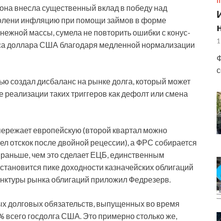
П
 она внесла существенный вклад в победу над
 колени инфляцию при помощи займов в форме
нежной массы, сумела не повторить
ошибки с конус-
1
урса доллара США благодаря медленной нормализации
Ф
с
ью создал дисбаланс на рынке долга, который может
 реализации таких триггеров как дефолт или смена
опережает европейскую (второй квартал можно
 шел отскок после двойной рецессии), а ФРС собирается
 раньше, чем это сделает ЕЦБ, единственным
ановится пике доходности казначейских облигаций
нктуры рынка облигаций приложил Федрезерв.
ых долговых обязательств, выпущенных во время
% всего госдолга США. Это примерно столько же,