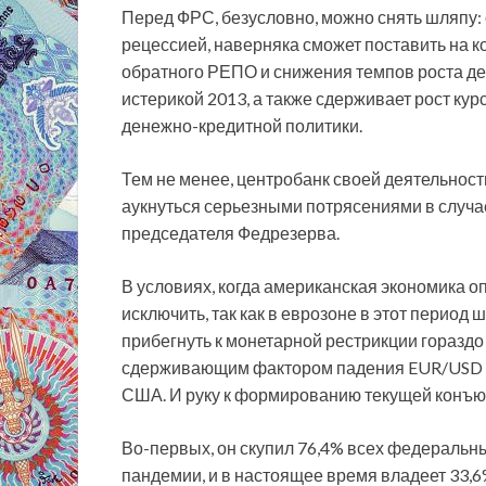
Перед ФРС, безусловно, можно снять шляпу:
рецессией, наверняка сможет поставить на
обратного РЕПО и снижения темпов роста де
истерикой 2013, а также сдерживает рост к
денежно-кредитной политики.
Тем не менее, центробанк своей деятельност
аукнуться серьезными потрясениями в случае
председателя Федрезерва.
В условиях, когда американская экономика 
исключить, так как в еврозоне в этот период
прибегнуть к монетарной рестрикции гораздо
сдерживающим фактором падения EUR/USD ст
США. И руку к формированию текущей конъю
Во-первых, он скупил 76,4% всех федеральн
пандемии, и в настоящее время владеет 33,6