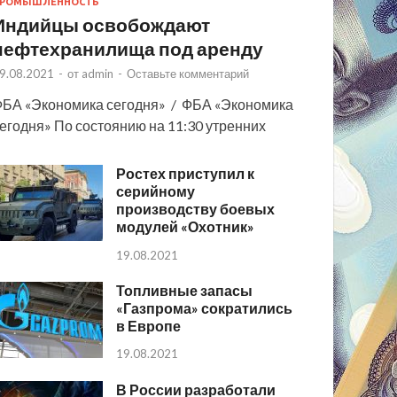
РОМЫШЛЕННОСТЬ
Индийцы освобождают
нефтехранилища под аренду
9.08.2021
-
от
admin
-
Оставьте комментарий
БА «Экономика сегодня» / ФБА «Экономика
егодня» По состоянию на 11:30 утренних
Ростех приступил к
серийному
производству боевых
модулей «Охотник»
19.08.2021
Топливные запасы
«Газпрома» сократились
в Европе
19.08.2021
В России разработали