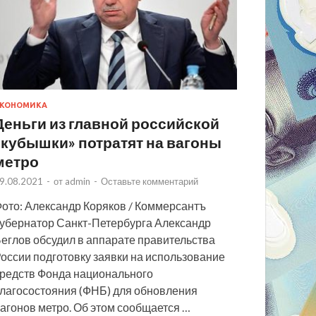
КОНОМИКА
Деньги из главной российской
«кубышки» потратят на вагоны
метро
9.08.2021
-
от
admin
-
Оставьте комментарий
ото: Александр Коряков / Коммерсантъ
убернатор Санкт-Петербурга Александр
еглов обсудил в аппарате правительства
оссии подготовку заявки на использование
редств Фонда национального
лагосостояния (ФНБ) для обновления
агонов метро. Об этом сообщается …