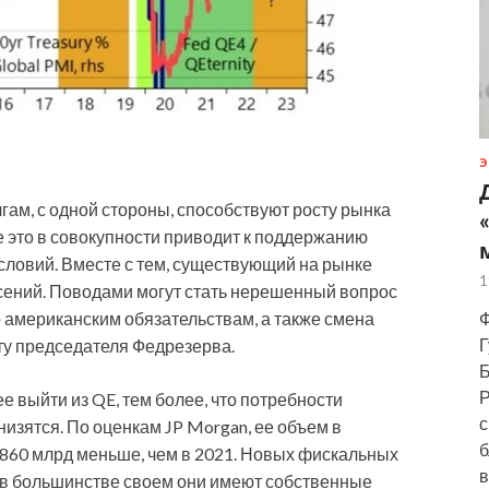
Э
лгам, с одной стороны, способствуют росту рынка
е это в совокупности приводит к поддержанию
ловий. Вместе с тем, существующий на рынке
1
сений. Поводами могут стать нерешенный вопрос
о американским обязательствам, а также смена
Ф
Г
ту председателя Федрезерва.
Б
Р
е выйти из QE, тем более, что потребности
с
низятся. По оценкам JP Morgan, ее объем в
б
 $860 млрд меньше, чем в 2021. Новых фискальных
в
: в большинстве своем они имеют собственные