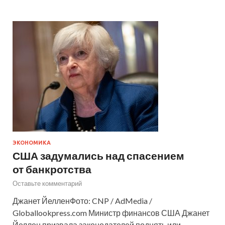
ЭКОНОМИКА
США задумались над спасением
от банкротства
Оставьте комментарий
Джанет ЙелленФото: CNP / AdMedia /
Globallookpress.com Министр финансов США Джанет
Йеллен призвала законодателей поднять или